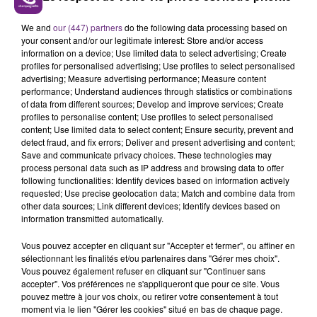
L'INSPECTION DU TRAVAIL RAPPELLE À
L'ORDRE SUR LES CONDITIONS DE...
We and
our (447) partners
do the following data processing based on
Alors que les dates de début des vendange 2026
your consent and/or our legitimate interest: Store and/or access
information on a device; Use limited data to select advertising; Create
s'est avéré être plus précoce que prévu,
profiles for personalised advertising; Use profiles to select personalised
l'inspection du Travail en profite pour rappeler
advertising; Measure advertising performance; Measure content
TITRES DIFFUSÉS
les conditions de...
performance; Understand audiences through statistics or combinations
of data from different sources; Develop and improve services; Create
profiles to personalise content; Use profiles to select personalised
6h46
6h46
6h43
6h43
content; Use limited data to select content; Ensure security, prevent and
detect fraud, and fix errors; Deliver and present advertising and content;
Save and communicate privacy choices. These technologies may
process personal data such as IP address and browsing data to offer
following functionalities: Identify devices based on information actively
requested; Use precise geolocation data; Match and combine data from
other data sources; Link different devices; Identify devices based on
information transmitted automatically.
Vous pouvez accepter en cliquant sur "Accepter et fermer", ou affiner en
sélectionnant les finalités et/ou partenaires dans "Gérer mes choix".
Vous pouvez également refuser en cliquant sur "Continuer sans
ARIANA GRANDE
IYAZ
Hate That I Made You Love
accepter". Vos préférences ne s'appliqueront que pour ce site. Vous
Replay
Me
pouvez mettre à jour vos choix, ou retirer votre consentement à tout
moment via le lien "Gérer les cookies" situé en bas de chaque page.