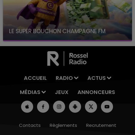
LE SUPER BOUCHON CHAMPAGNE FM
avec La Famille Champagne FM, à 8H10
ACCUEIL
RADIO
ACTUS
MÉDIAS
JEUX
ANNONCEURS
Contacts
Règlements
Recrutement