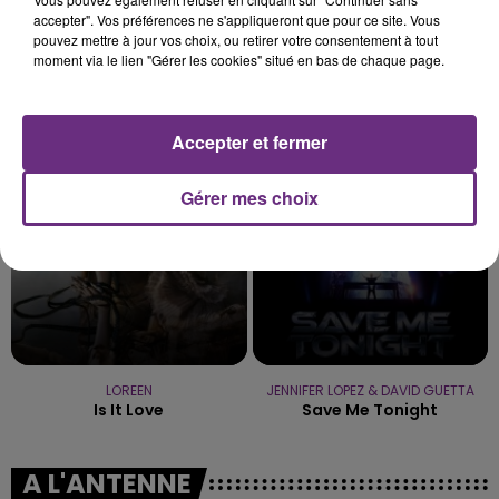
accepter". Vos préférences ne s'appliqueront que pour ce site. Vous
pouvez mettre à jour vos choix, ou retirer votre consentement à tout
moment via le lien "Gérer les cookies" situé en bas de chaque page.
KALEO
ANGELE & JUSTICE
Way Down We Go
What You Want
Accepter et fermer
19h40
19h40
19h36
19h36
Gérer mes choix
LOREEN
JENNIFER LOPEZ & DAVID GUETTA
Is It Love
Save Me Tonight
A L'ANTENNE