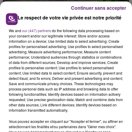
présente.
Continuer sans accepter
Le respect de votre vie privée est notre priorité
We and
our (447) partners
do the following data processing based on
your consent and/or our legitimate interest: Store and/or access
information on a device; Use limited data to select advertising; Create
LE MAGASIN JOUÉCLUB DE REIMS FERME
profiles for personalised advertising; Use profiles to select personalised
SES PORTES
advertising; Measure advertising performance; Measure content
performance; Understand audiences through statistics or combinations
C'était l'une des institutions du centre-ville
of data from different sources; Develop and improve services; Create
rémois. Le magasin JouéClub est contraint de
profiles to personalise content; Use profiles to select personalised
fermer ses portes.
content; Use limited data to select content; Ensure security, prevent and
TITRES DIFFUSÉS
detect fraud, and fix errors; Deliver and present advertising and content;
Save and communicate privacy choices. These technologies may
process personal data such as IP address and browsing data to offer
following functionalities: Identify devices based on information actively
19h45
19h45
19h42
19h42
requested; Use precise geolocation data; Match and combine data from
other data sources; Link different devices; Identify devices based on
information transmitted automatically.
Vous pouvez accepter en cliquant sur "Accepter et fermer", ou affiner en
sélectionnant les finalités et/ou partenaires dans "Gérer mes choix".
Vous pouvez également refuser en cliquant sur "Continuer sans