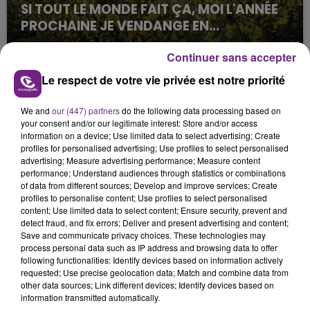
SI TOUT LE MONDE FAIT ÇA, MOI L'ANNÉE
PROCHAINE JE VENDANGE EN...
La vendange en Champagne a débuté ce jeudi 6
Continuer sans accepter
août dans la commune de Montgueux (Aube). Du
jamais vu !
Le respect de votre vie privée est notre priorité
We and
our (447) partners
do the following data processing based on
your consent and/or our legitimate interest: Store and/or access
information on a device; Use limited data to select advertising; Create
profiles for personalised advertising; Use profiles to select personalised
advertising; Measure advertising performance; Measure content
performance; Understand audiences through statistics or combinations
L'INSPECTION DU TRAVAIL RAPPELLE À
of data from different sources; Develop and improve services; Create
L'ORDRE SUR LES CONDITIONS DE...
profiles to personalise content; Use profiles to select personalised
content; Use limited data to select content; Ensure security, prevent and
Alors que les dates de début des vendange 2026
detect fraud, and fix errors; Deliver and present advertising and content;
s'est avéré être plus précoce que prévu,
Save and communicate privacy choices. These technologies may
process personal data such as IP address and browsing data to offer
l'inspection du Travail en profite pour rappeler
TITRES DIFFUSÉS
following functionalities: Identify devices based on information actively
les conditions de...
requested; Use precise geolocation data; Match and combine data from
other data sources; Link different devices; Identify devices based on
information transmitted automatically.
23h16
23h16
23h12
23h12