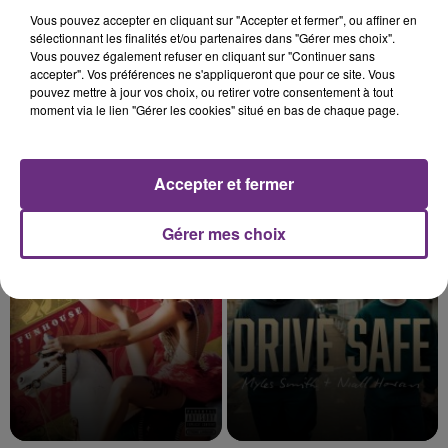
Vous pouvez accepter en cliquant sur "Accepter et fermer", ou affiner en
sélectionnant les finalités et/ou partenaires dans "Gérer mes choix".
Vous pouvez également refuser en cliquant sur "Continuer sans
accepter". Vos préférences ne s'appliqueront que pour ce site. Vous
pouvez mettre à jour vos choix, ou retirer votre consentement à tout
moment via le lien "Gérer les cookies" situé en bas de chaque page.
Accepter et fermer
IMAGINE DRAGONS
ZAHO & MC SOLAAR
Bones
Comme Caroline
Gérer mes choix
23h09
23h09
23h05
23h05