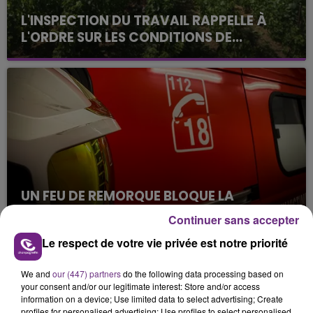
L'INSPECTION DU TRAVAIL RAPPELLE À
L'ORDRE SUR LES CONDITIONS DE...
Alors que les dates de début des vendange 2026
s'est avéré être plus précoce que prévu,
l'inspection du Travail en profite pour rappeler
les conditions de...
UN FEU DE REMORQUE BLOQUE LA
CIRCULATION DANS LES ARDENNES
Continuer sans accepter
Un feu de remorque s'est déclaré ce mercredi en
Le respect de votre vie privée est notre priorité
fin de matinée sur l'A34.
TITRES DIFFUSÉS
We and
our (447) partners
do the following data processing based on
your consent and/or our legitimate interest: Store and/or access
information on a device; Use limited data to select advertising; Create
profiles for personalised advertising; Use profiles to select personalised