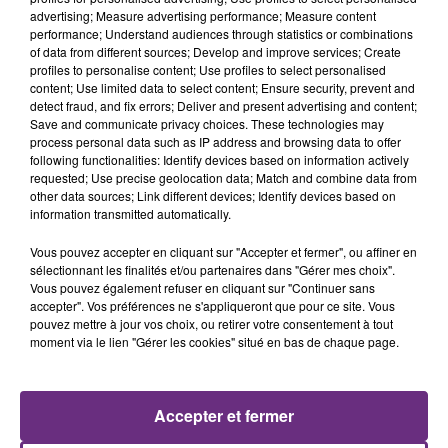
20h30
20h30
20h27
20h27
advertising; Measure advertising performance; Measure content
performance; Understand audiences through statistics or combinations
of data from different sources; Develop and improve services; Create
profiles to personalise content; Use profiles to select personalised
content; Use limited data to select content; Ensure security, prevent and
detect fraud, and fix errors; Deliver and present advertising and content;
Save and communicate privacy choices. These technologies may
process personal data such as IP address and browsing data to offer
following functionalities: Identify devices based on information actively
requested; Use precise geolocation data; Match and combine data from
other data sources; Link different devices; Identify devices based on
JUNGELI & EMMA
MAROON 5
information transmitted automatically.
Juste Un Peu
This Love
Vous pouvez accepter en cliquant sur "Accepter et fermer", ou affiner en
sélectionnant les finalités et/ou partenaires dans "Gérer mes choix".
20h23
20h23
20h21
20h21
Vous pouvez également refuser en cliquant sur "Continuer sans
accepter". Vos préférences ne s'appliqueront que pour ce site. Vous
pouvez mettre à jour vos choix, ou retirer votre consentement à tout
moment via le lien "Gérer les cookies" situé en bas de chaque page.
Accepter et fermer