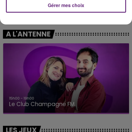
Gérer mes choix
OFENBACH & STARSAILOR
RAVYN LENAE
Four To The Floor
Love Me Not
A L'ANTENNE
15h00 - 19h00
Le Club Champagne FM
LES JEUX