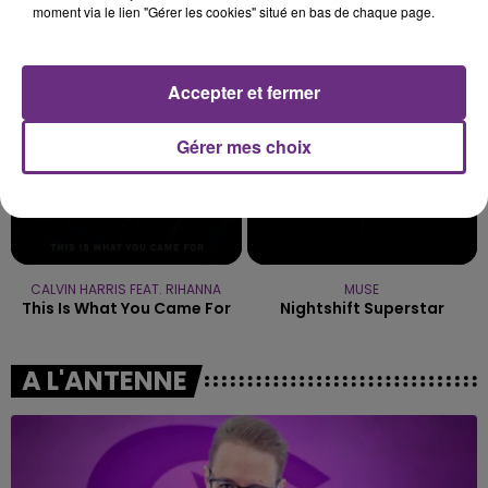
moment via le lien "Gérer les cookies" situé en bas de chaque page.
J'me Demande
Who's Laughing Now
0h47
0h47
0h44
0h44
Accepter et fermer
Gérer mes choix
CALVIN HARRIS FEAT. RIHANNA
MUSE
This Is What You Came For
Nightshift Superstar
A L'ANTENNE