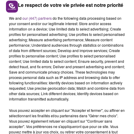
Le respect de votre vie privée est notre priorité
We and
our (447) partners
do the following data processing based on
VENEZ FÊTER CE WEEK-END
your consent and/or our legitimate interest: Store and/or access
L'ANNIVERSAIRE DE WOINIC
information on a device; Use limited data to select advertising; Create
Ce samedi 8 août sera un grand jour :
profiles for personalised advertising; Use profiles to select personalised
advertising; Measure advertising performance; Measure content
l'anniversaire du plus gros sanglier du monde.
performance; Understand audiences through statistics or combinations
Une fête est donc organisée et vous êtes tous
of data from different sources; Develop and improve services; Create
TITRES DIFFUSÉS
conviés !
profiles to personalise content; Use profiles to select personalised
content; Use limited data to select content; Ensure security, prevent and
detect fraud, and fix errors; Deliver and present advertising and content;
0h54
0h54
0h51
0h51
Save and communicate privacy choices. These technologies may
process personal data such as IP address and browsing data to offer
following functionalities: Identify devices based on information actively
requested; Use precise geolocation data; Match and combine data from
other data sources; Link different devices; Identify devices based on
information transmitted automatically.
Vous pouvez accepter en cliquant sur "Accepter et fermer", ou affiner en
sélectionnant les finalités et/ou partenaires dans "Gérer mes choix".
Vous pouvez également refuser en cliquant sur "Continuer sans
accepter". Vos préférences ne s'appliqueront que pour ce site. Vous
pouvez mettre à jour vos choix, ou retirer votre consentement à tout
AMBRE
AVA MAX