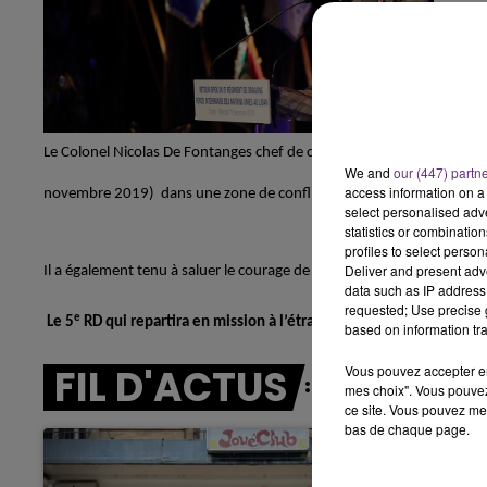
14h00 - 15h00
LA RADIO POP
e
Le Colonel Nicolas De Fontanges chef de corps de 5
régiment de Drag
We and
our (447) partn
access information on a 
Écouter le podcast
novembre 2019)
dans une zone de conflit.
select personalised ad
statistics or combinatio
profiles to select person
Deliver and present adv
Il a également tenu à saluer le courage de ceux qui ont quitté pour la 
data such as IP address 
requested; Use precise g
e
Le 5
RD qui repartira en mission à l’étranger dans les prochains m
based on information tra
FIL D'ACTUS
Vous pouvez accepter en 
mes choix". Vous pouvez
ce site. Vous pouvez met
bas de chaque page.