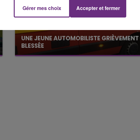
Gérer mes choix
Accepter et fermer
19h00 - 19h15
LA POP MACHINE - CHAMPAGNE FM
UNE JEUNE AUTOMOBILISTE GRIÈVEMENT
BLESSÉE
Une automobiliste s'est retrouvée piégée dans
son véhicule après une collision avec un poids
lourd. Très grièvement blessée, la jeune femme
de 20 ans a été...