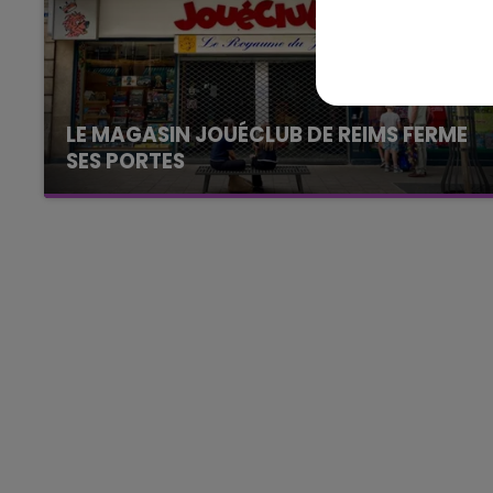
15h00 - 19h00
Le Club Champagne FM
LE MAGASIN JOUÉCLUB DE REIMS FERME
SES PORTES
C'était l'une des institutions du centre-ville
rémois. Le magasin JouéClub est contraint de
fermer ses portes.