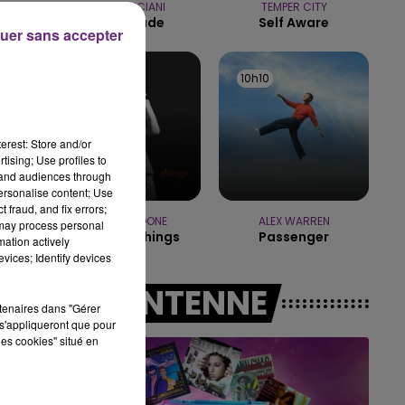
CLARA LUCIANI
TEMPER CITY
19h00 - 19h15
La Grenade
Self Aware
LA POP MACHINE - CHAMPAGN
uer sans accepter
10h18
10h18
10h10
10h10
 à
erest: Store and/or
tising; Use profiles to
tand audiences through
personalise content; Use
 fraud, and fix errors;
BENSON BOONE
ALEX WARREN
 may process personal
Beautiful Things
Passenger
mation actively
vices; Identify devices
A L'ANTENNE
rtenaires dans "Gérer
s'appliqueront que pour
les cookies" situé en