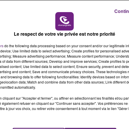
15h00 - 19h00
LE CLUB CHAMPAGNE FM
Contin
Le respect de votre vie privée est notre priorité
on nous fait un bref résumé de cette intervention sur ces 4 mois (de juillet
ers
do the following data processing based on your consent and/or our legitimate int
device; Use limited data to select advertising; Create profiles for personalised adver
vertising; Measure advertising performance; Measure content performance; Unders
ns of data from different sources; Develop and improve services; Create profiles to 
alised content; Use limited data to select content; Ensure security, prevent and detect
ertising and content; Save and communicate privacy choices. These technologies
Écouter le podcast
première fois leur famille.
and browsing data to offer following functionalities: Identify devices based on infor
eolocation data; Match and combine data from other data sources; Link different de
ois.
nsmitted automatically.
cliquant sur "Accepter et fermer", ou affiner en sélectionnant les finalités et/ou pa
 également refuser en cliquant sur "Continuer sans accepter". Vos préférences ne 
tre à jour vos choix, ou retirer votre consentement à tout moment via le lien "Gérer 