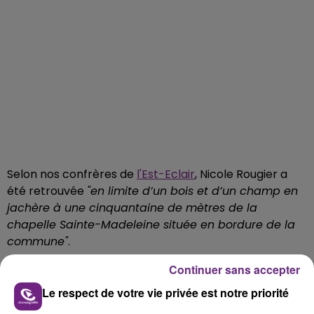
Selon nos confrères de
l'Est-Eclair
, Nicole Rougier a
été retrouvée
"
en limite d’un bois et d’un champ en
jachère à une cinquantaine de mètres de la
chapelle Sainte-Madeleine située en bordure de la
commune"
.
Continuer sans accepter
FIL D'ACTUS
Le respect de votre vie privée est notre priorité