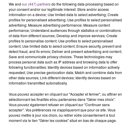
We and
our (447) partners
do the following data processing based on
your consent and/or our legitimate interest: Store and/or access
information on a device; Use limited data to select advertising; Create
profiles for personalised advertising; Use profiles to select personalised
advertising; Measure advertising performance; Measure content
performance; Understand audiences through statistics or combinations
of data from different sources; Develop and improve services; Create
profiles to personalise content; Use profiles to select personalised
content; Use limited data to select content; Ensure security, prevent and
UN FEU DE REMORQUE BLOQUE LA
detect fraud, and fix errors; Deliver and present advertising and content;
CIRCULATION DANS LES ARDENNES
Save and communicate privacy choices. These technologies may
process personal data such as IP address and browsing data to offer
Un feu de remorque s'est déclaré ce mercredi en
following functionalities: Identify devices based on information actively
fin de matinée sur l'A34.
requested; Use precise geolocation data; Match and combine data from
other data sources; Link different devices; Identify devices based on
information transmitted automatically.
Vous pouvez accepter en cliquant sur "Accepter et fermer", ou affiner en
sélectionnant les finalités et/ou partenaires dans "Gérer mes choix".
Vous pouvez également refuser en cliquant sur "Continuer sans
accepter". Vos préférences ne s'appliqueront que pour ce site. Vous
pouvez mettre à jour vos choix, ou retirer votre consentement à tout
moment via le lien "Gérer les cookies" situé en bas de chaque page.
VENEZ FÊTER CE WEEK-END
L'ANNIVERSAIRE DE WOINIC