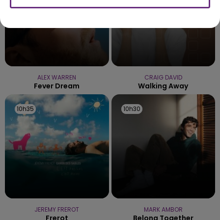
ALEX WARREN
CRAIG DAVID
Fever Dream
Walking Away
10h35
10h35
10h30
10h30
JEREMY FREROT
MARK AMBOR
Frerot
Belong Together