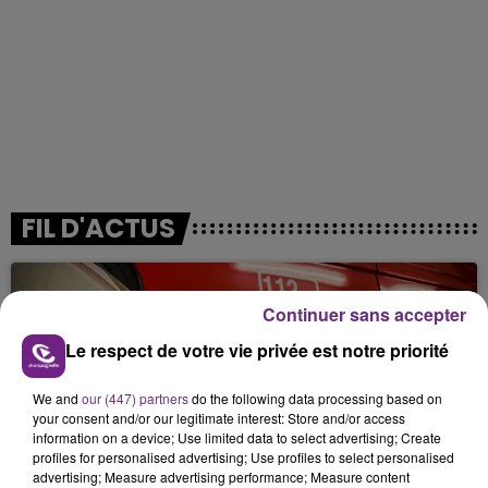
FIL D'ACTUS
Continuer sans accepter
Le respect de votre vie privée est notre priorité
We and
our (447) partners
do the following data processing based on
your consent and/or our legitimate interest: Store and/or access
information on a device; Use limited data to select advertising; Create
profiles for personalised advertising; Use profiles to select personalised
UN FEU DE REMORQUE BLOQUE LA
advertising; Measure advertising performance; Measure content