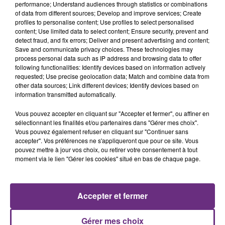
CIRCULATION DANS LES ARDENNES
performance; Understand audiences through statistics or combinations
Un feu de remorque s'est déclaré ce mercredi en
of data from different sources; Develop and improve services; Create
profiles to personalise content; Use profiles to select personalised
fin de matinée sur l'A34.
content; Use limited data to select content; Ensure security, prevent and
detect fraud, and fix errors; Deliver and present advertising and content;
Save and communicate privacy choices. These technologies may
process personal data such as IP address and browsing data to offer
following functionalities: Identify devices based on information actively
requested; Use precise geolocation data; Match and combine data from
other data sources; Link different devices; Identify devices based on
information transmitted automatically.
VENEZ FÊTER CE WEEK-END
Vous pouvez accepter en cliquant sur "Accepter et fermer", ou affiner en
sélectionnant les finalités et/ou partenaires dans "Gérer mes choix".
L'ANNIVERSAIRE DE WOINIC
Vous pouvez également refuser en cliquant sur "Continuer sans
Ce samedi 8 août sera un grand jour :
accepter". Vos préférences ne s'appliqueront que pour ce site. Vous
l'anniversaire du plus gros sanglier du monde.
pouvez mettre à jour vos choix, ou retirer votre consentement à tout
moment via le lien "Gérer les cookies" situé en bas de chaque page.
Une fête est donc organisée et vous êtes tous
TITRES DIFFUSÉS
conviés !
Accepter et fermer
10h41
10h41
10h38
10h38
Gérer mes choix