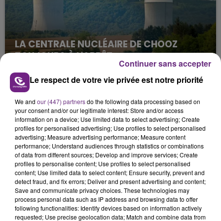
LA CENTRALE NUCLÉAIRE DE CHOOZ
TOUJOURS À L'ARRÊT
Continuer sans accepter
Cela fait déjà une semaine que la centrale
Le respect de votre vie privée est notre priorité
nucléaire ardennaise est à l'arrêt. Une situation
justifiée par la sécheresse intense qui est toujours
We and
our (447) partners
do the following data processing based on
présente.
your consent and/or our legitimate interest: Store and/or access
information on a device; Use limited data to select advertising; Create
profiles for personalised advertising; Use profiles to select personalised
advertising; Measure advertising performance; Measure content
performance; Understand audiences through statistics or combinations
of data from different sources; Develop and improve services; Create
profiles to personalise content; Use profiles to select personalised
LE MAGASIN JOUÉCLUB DE REIMS FERME
content; Use limited data to select content; Ensure security, prevent and
SES PORTES
detect fraud, and fix errors; Deliver and present advertising and content;
Save and communicate privacy choices. These technologies may
C'était l'une des institutions du centre-ville
process personal data such as IP address and browsing data to offer
rémois. Le magasin JouéClub est contraint de
following functionalities: Identify devices based on information actively
fermer ses portes.
requested; Use precise geolocation data; Match and combine data from