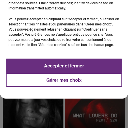
TITRES DIFFUSÉS
other data sources; Link different devices; Identify devices based on
information transmitted automatically.
Vous pouvez accepter en cliquant sur "Accepter et fermer", ou affiner en
15h39
15h39
15h36
15h36
sélectionnant les finalités et/ou partenaires dans "Gérer mes choix".
Vous pouvez également refuser en cliquant sur "Continuer sans
accepter". Vos préférences ne s'appliqueront que pour ce site. Vous
pouvez mettre à jour vos choix, ou retirer votre consentement à tout
moment via le lien "Gérer les cookies" situé en bas de chaque page.
Accepter et fermer
DUA LIPA
TEDDY SWIMS
Gérer mes choix
Training Season
Mr Know It All
15h30
15h30
15h27
15h27