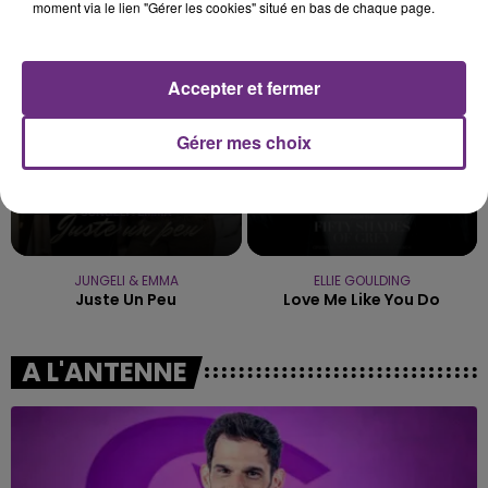
Carry You Home
Self Aware
moment via le lien "Gérer les cookies" situé en bas de chaque page.
18h30
18h30
18h27
18h27
Accepter et fermer
Gérer mes choix
JUNGELI & EMMA
ELLIE GOULDING
Juste Un Peu
Love Me Like You Do
A L'ANTENNE