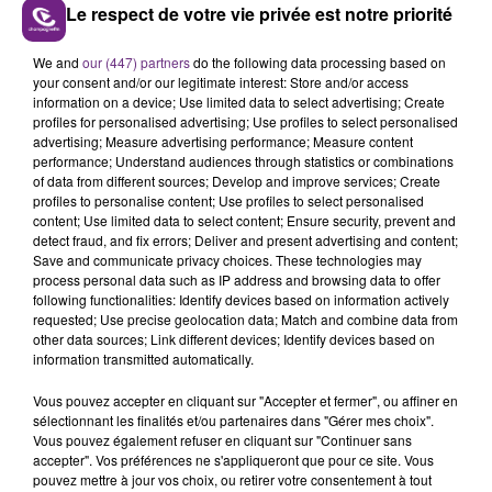
Le respect de votre vie privée est notre priorité
LE MAGASIN JOUÉCLUB DE REIMS FERME
We and
our (447) partners
do the following data processing based on
your consent and/or our legitimate interest: Store and/or access
SES PORTES
information on a device; Use limited data to select advertising; Create
C'était l'une des institutions du centre-ville
profiles for personalised advertising; Use profiles to select personalised
rémois. Le magasin JouéClub est contraint de
advertising; Measure advertising performance; Measure content
performance; Understand audiences through statistics or combinations
fermer ses portes.
TITRES DIFFUSÉS
of data from different sources; Develop and improve services; Create
profiles to personalise content; Use profiles to select personalised
content; Use limited data to select content; Ensure security, prevent and
detect fraud, and fix errors; Deliver and present advertising and content;
18h39
18h39
18h36
18h36
Save and communicate privacy choices. These technologies may
process personal data such as IP address and browsing data to offer
following functionalities: Identify devices based on information actively
requested; Use precise geolocation data; Match and combine data from
other data sources; Link different devices; Identify devices based on
information transmitted automatically.
Vous pouvez accepter en cliquant sur "Accepter et fermer", ou affiner en
sélectionnant les finalités et/ou partenaires dans "Gérer mes choix".
Vous pouvez également refuser en cliquant sur "Continuer sans
accepter". Vos préférences ne s'appliqueront que pour ce site. Vous
pouvez mettre à jour vos choix, ou retirer votre consentement à tout
ALEX WARREN
TEMPER CITY