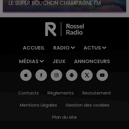
LE SUPER BOUCHON CHAMPAGNE FM
avec La Famille Champagne FM, à 8H10
ACCUEIL
RADIO
ACTUS
MÉDIAS
JEUX
ANNONCEURS
Contacts
Règlements
Recrutement
Mentions Légales
Gestion des cookies
Plan du site
11h00 - 16h00
LE WEEK-END CHAMPAGNE FM