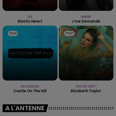
SIA
AMBRE
Elastic Heart
J'me Demande
17h41
17h41
17h37
17h37
ED SHEERAN
TAYLOR SWIFT
Castle On The Hill
Elizabeth Taylor
A L'ANTENNE