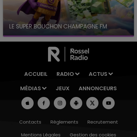
LE SUPER BOUCHON CHAMPAGNE FM
avec La Famille Champagne FM, à 8H10
ACCUEIL
RADIO
ACTUS
MÉDIAS
JEUX
ANNONCEURS
Contacts
Règlements
Recrutement
Mentions Légales
Gestion des cookies