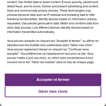
content; Use limited data to select content; Ensure security, prevent and
detect fraud, and fix errors; Deliver and present advertising and content;
Save and communicate privacy choices. These technologies may
process personal data such as IP address and browsing data to offer
following functionalities: Identify devices based on information actively
requested; Use precise geolocation data; Match and combine data from
FIL D'ACTUS
other data sources; Link different devices; Identify devices based on
information transmitted automatically.
Vous pouvez accepter en cliquant sur "Accepter et fermer", ou affiner en
sélectionnant les finalités et/ou partenaires dans "Gérer mes choix".
Vous pouvez également refuser en cliquant sur "Continuer sans
accepter". Vos préférences ne s'appliqueront que pour ce site. Vous
pouvez mettre à jour vos choix, ou retirer votre consentement à tout
moment via le lien "Gérer les cookies" situé en bas de chaque page.
LA CENTRALE NUCLÉAIRE DE CHOOZ
Accepter et fermer
TOUJOURS À L'ARRÊT
Cela fait déjà une semaine que la centrale
Gérer mes choix
nucléaire ardennaise est à l'arrêt. Une situation
justifiée par la sécheresse intense qui est toujours