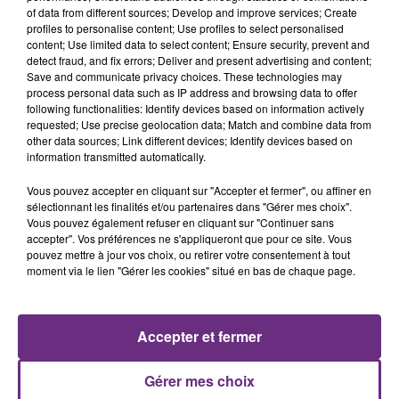
of data from different sources; Develop and improve services; Create
nucléaire ardennaise est à l'arrêt. Une situation
profiles to personalise content; Use profiles to select personalised
justifiée par la sécheresse intense qui est toujours
content; Use limited data to select content; Ensure security, prevent and
présente.
detect fraud, and fix errors; Deliver and present advertising and content;
Save and communicate privacy choices. These technologies may
process personal data such as IP address and browsing data to offer
following functionalities: Identify devices based on information actively
requested; Use precise geolocation data; Match and combine data from
other data sources; Link different devices; Identify devices based on
information transmitted automatically.
LE MAGASIN JOUÉCLUB DE REIMS FERME
Vous pouvez accepter en cliquant sur "Accepter et fermer", ou affiner en
SES PORTES
sélectionnant les finalités et/ou partenaires dans "Gérer mes choix".
C'était l'une des institutions du centre-ville
Vous pouvez également refuser en cliquant sur "Continuer sans
accepter". Vos préférences ne s'appliqueront que pour ce site. Vous
rémois. Le magasin JouéClub est contraint de
pouvez mettre à jour vos choix, ou retirer votre consentement à tout
fermer ses portes.
moment via le lien "Gérer les cookies" situé en bas de chaque page.
TITRES DIFFUSÉS
16h26
16h26
16h23
16h23
Accepter et fermer
Gérer mes choix