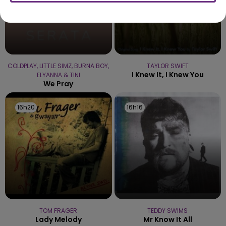
COLDPLAY, LITTLE SIMZ, BURNA BOY,
TAYLOR SWIFT
I Knew It, I Knew You
ELYANNA & TINI
We Pray
16h20
16h20
16h16
16h16
TOM FRAGER
TEDDY SWIMS
Lady Melody
Mr Know It All