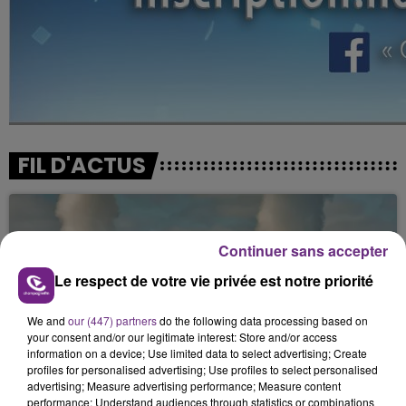
FIL D'ACTUS
Continuer sans accepter
Le respect de votre vie privée est notre priorité
We and
our (447) partners
do the following data processing based on
your consent and/or our legitimate interest: Store and/or access
information on a device; Use limited data to select advertising; Create
LA CENTRALE NUCLÉAIRE DE CHOOZ
profiles for personalised advertising; Use profiles to select personalised
TOUJOURS À L'ARRÊT
advertising; Measure advertising performance; Measure content
Cela fait déjà une semaine que la centrale
performance; Understand audiences through statistics or combinations