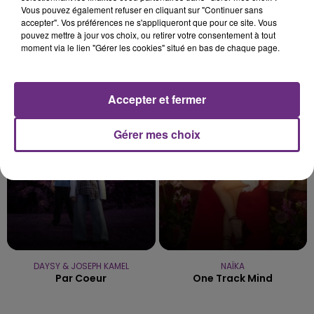
Vous pouvez également refuser en cliquant sur "Continuer sans
accepter". Vos préférences ne s'appliqueront que pour ce site. Vous
pouvez mettre à jour vos choix, ou retirer votre consentement à tout
moment via le lien "Gérer les cookies" situé en bas de chaque page.
NELLY FURTADO
MYLES SMITH & NIALL HORAN
I'm Like A Bird
Drive Safe
Accepter et fermer
19h15
19h15
19h12
19h12
Gérer mes choix
DAYSY & JOSEPH KAMEL
NAÏKA
Par Coeur
One Track Mind