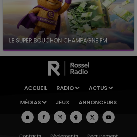
LE SUPER BOUCHON CHAMPAGNE FM
avec La Famille Champagne FM, à 8H10
ACCUEIL
RADIO
ACTUS
MÉDIAS
JEUX
ANNONCEURS
Contacts
Règlements
Recrutement