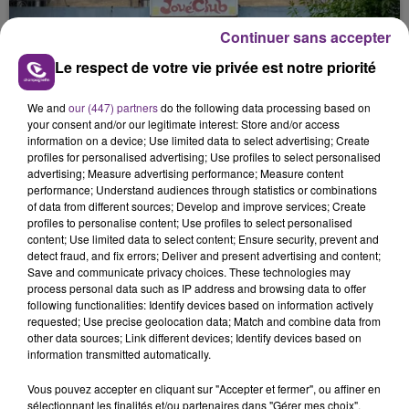
nucléaire ardennaise est à l'arrêt. Une situation
justifiée par la sécheresse intense qui est toujours
Continuer sans accepter
présente.
Le respect de votre vie privée est notre priorité
We and
our (447) partners
do the following data processing based on
your consent and/or our legitimate interest: Store and/or access
information on a device; Use limited data to select advertising; Create
profiles for personalised advertising; Use profiles to select personalised
LE MAGASIN JOUÉCLUB DE REIMS FERME
advertising; Measure advertising performance; Measure content
SES PORTES
performance; Understand audiences through statistics or combinations
of data from different sources; Develop and improve services; Create
C'était l'une des institutions du centre-ville
profiles to personalise content; Use profiles to select personalised
rémois. Le magasin JouéClub est contraint de
content; Use limited data to select content; Ensure security, prevent and
fermer ses portes.
detect fraud, and fix errors; Deliver and present advertising and content;
TITRES DIFFUSÉS
Save and communicate privacy choices. These technologies may
process personal data such as IP address and browsing data to offer
following functionalities: Identify devices based on information actively
requested; Use precise geolocation data; Match and combine data from
19h21
19h21
19h18
19h18
other data sources; Link different devices; Identify devices based on
information transmitted automatically.
Vous pouvez accepter en cliquant sur "Accepter et fermer", ou affiner en
sélectionnant les finalités et/ou partenaires dans "Gérer mes choix".