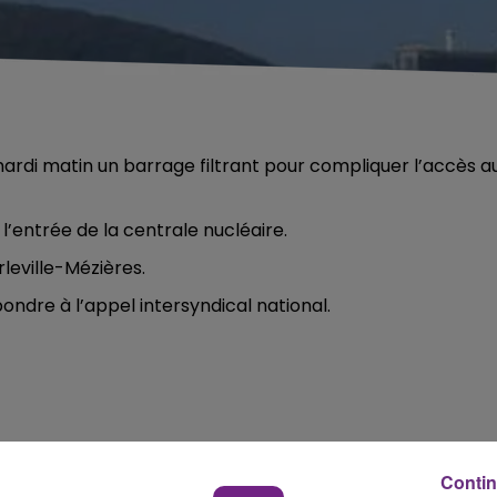
ardi matin un barrage filtrant pour compliquer l’accès a
 l’entrée de la centrale nucléaire.
eville-Mézières.
ndre à l’appel intersyndical national.
Contin