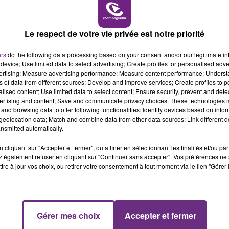
11h00 - 16h00
LE WEEK-END CHAMPAGNE FM
Le respect de votre vie privée est notre priorité
ers
do the following data processing based on your consent and/or our legitimate int
device; Use limited data to select advertising; Create profiles for personalised adver
vertising; Measure advertising performance; Measure content performance; Unders
ns of data from different sources; Develop and improve services; Create profiles to 
alised content; Use limited data to select content; Ensure security, prevent and detect
ertising and content; Save and communicate privacy choices. These technologies
and browsing data to offer following functionalities: Identify devices based on infor
eolocation data; Match and combine data from other data sources; Link different de
LE MAGASIN JOUÉCLUB DE REIMS FERME
nsmitted automatically.
SES PORTES
C'était l'une des institutions du centre-ville
cliquant sur "Accepter et fermer", ou affiner en sélectionnant les finalités et/ou pa
 également refuser en cliquant sur "Continuer sans accepter". Vos préférences ne 
rémois. Le magasin JouéClub est contraint de
tre à jour vos choix, ou retirer votre consentement à tout moment via le lien "Gérer 
fermer ses portes.
16h00 - 20h00
Gérer mes choix
Accepter et fermer
FM
Le Week-end Champagne FM