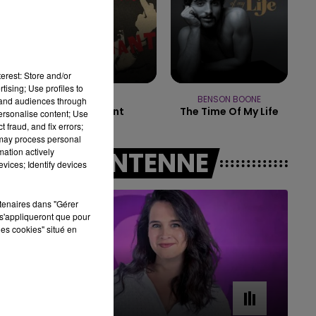
16h00 - 20h00
LE WEEK-END CHAMPAGNE FM
erest: Store and/or
tising; Use profiles to
P!NK
BENSON BOONE
tand audiences through
Irrelevant
The Time Of My Life
personalise content; Use
 fraud, and fix errors;
 may process personal
mation actively
A L'ANTENNE
vices; Identify devices
rtenaires dans "Gérer
s'appliqueront que pour
les cookies" situé en
7h00 - 11h00
BEST OF