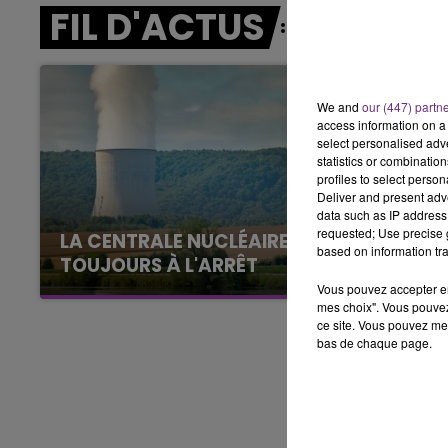
FIL D'ACTUS
7h00 - 11h00
BEST OF
We and
our (447) partn
access information on a 
select personalised ad
statistics or combinatio
profiles to select person
Deliver and present adv
data such as IP address 
requested; Use precise g
LA CENTRALE NUCLÉAIRE DE CHOOZ
based on information tra
TOUJOURS À L'ARRÊT
Cela fait déjà une semaine que la centrale
Vous pouvez accepter en 
mes choix". Vous pouvez
nucléaire ardennaise est à l'arrêt. Une situation
ce site. Vous pouvez met
justifiée par la sécheresse intense qui est
bas de chaque page.
toujours présente.
11h00 - 16h00
Le week-end Champagne 