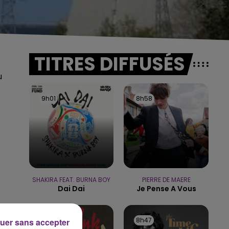
TITRES DIFFUSÉS
u
9h01
9h01
8h58
8h58
SHAKIRA FEAT. BURNA BOY
PIERRE DE MAERE
Dai Dai
Je Pense A Vous
8h55
8h55
8h47
8h47
uer sans accepter