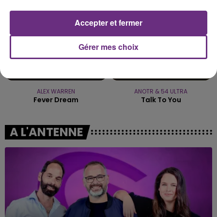
Accepter et fermer
Gérer mes choix
ALEX WARREN
ANOTR & 54 ULTRA
Fever Dream
Talk To You
A L'ANTENNE