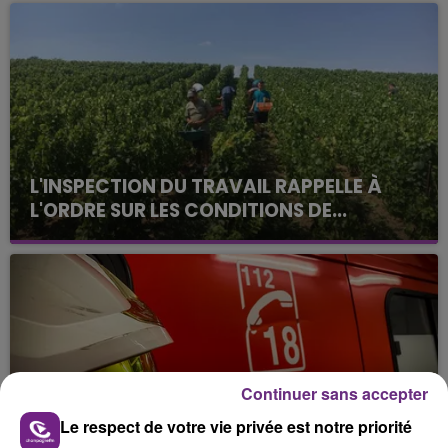
L'INSPECTION DU TRAVAIL RAPPELLE À
L'ORDRE SUR LES CONDITIONS DE...
Alors que les dates de début des vendange 2026
s'est avéré être plus précoce que prévu,
l'inspection du Travail en profite pour rappeler
les conditions de...
Continuer sans accepter
Le respect de votre vie privée est notre priorité
UN FEU DE REMORQUE BLOQUE LA