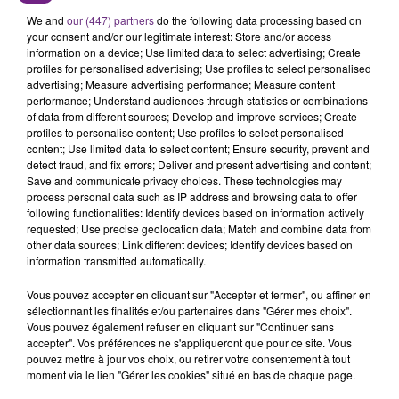
CIRCULATION DANS LES ARDENNES
We and
our (447) partners
do the following data processing based on
Un feu de remorque s'est déclaré ce mercredi en
your consent and/or our legitimate interest: Store and/or access
information on a device; Use limited data to select advertising; Create
fin de matinée sur l'A34.
profiles for personalised advertising; Use profiles to select personalised
TITRES DIFFUSÉS
advertising; Measure advertising performance; Measure content
performance; Understand audiences through statistics or combinations
of data from different sources; Develop and improve services; Create
profiles to personalise content; Use profiles to select personalised
18h08
18h08
18h04
18h04
content; Use limited data to select content; Ensure security, prevent and
detect fraud, and fix errors; Deliver and present advertising and content;
Save and communicate privacy choices. These technologies may
process personal data such as IP address and browsing data to offer
following functionalities: Identify devices based on information actively
requested; Use precise geolocation data; Match and combine data from
other data sources; Link different devices; Identify devices based on
information transmitted automatically.
Vous pouvez accepter en cliquant sur "Accepter et fermer", ou affiner en
sélectionnant les finalités et/ou partenaires dans "Gérer mes choix".
Vous pouvez également refuser en cliquant sur "Continuer sans
TAYLOR SWIFT
DANIEL POWTER
Elizabeth Taylor
Bad Day
accepter". Vos préférences ne s'appliqueront que pour ce site. Vous
pouvez mettre à jour vos choix, ou retirer votre consentement à tout
moment via le lien "Gérer les cookies" situé en bas de chaque page.
18h01
18h01
17h58
17h58