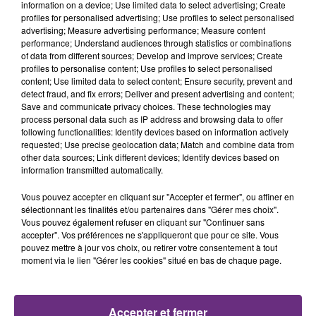
information on a device; Use limited data to select advertising; Create
profiles for personalised advertising; Use profiles to select personalised
advertising; Measure advertising performance; Measure content
9h27
9h27
9h23
9h23
performance; Understand audiences through statistics or combinations
of data from different sources; Develop and improve services; Create
profiles to personalise content; Use profiles to select personalised
content; Use limited data to select content; Ensure security, prevent and
detect fraud, and fix errors; Deliver and present advertising and content;
Save and communicate privacy choices. These technologies may
process personal data such as IP address and browsing data to offer
following functionalities: Identify devices based on information actively
requested; Use precise geolocation data; Match and combine data from
other data sources; Link different devices; Identify devices based on
information transmitted automatically.
JAMELIA
CHRISTOPHE MAE
Vous pouvez accepter en cliquant sur "Accepter et fermer", ou affiner en
Superstar
La Lune
sélectionnant les finalités et/ou partenaires dans "Gérer mes choix".
Vous pouvez également refuser en cliquant sur "Continuer sans
9h20
9h20
9h16
9h16
accepter". Vos préférences ne s'appliqueront que pour ce site. Vous
pouvez mettre à jour vos choix, ou retirer votre consentement à tout
moment via le lien "Gérer les cookies" situé en bas de chaque page.
Accepter et fermer