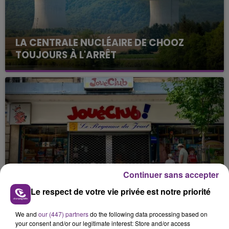
LA CENTRALE NUCLÉAIRE DE CHOOZ
TOUJOURS À L'ARRÊT
Cela fait déjà une semaine que la centrale
nucléaire ardennaise est à l'arrêt. Une situation
justifiée par la sécheresse intense qui est toujours
présente.
LE MAGASIN JOUÉCLUB DE REIMS FERME
Continuer sans accepter
SES PORTES
Le respect de votre vie privée est notre priorité
C'était l'une des institutions du centre-ville
rémois. Le magasin JouéClub est contraint de
We and
our (447) partners
do the following data processing based on
fermer ses portes.
your consent and/or our legitimate interest: Store and/or access
TITRES DIFFUSÉS