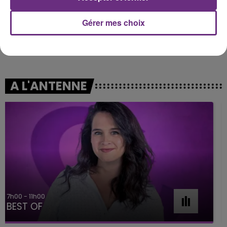
Gérer mes choix
SIENNA SPIRO
ANGELE & JUSTICE
Die On This Hill
What You Want
A L'ANTENNE
11h00 - 16h00
Le week-end Champagne FM