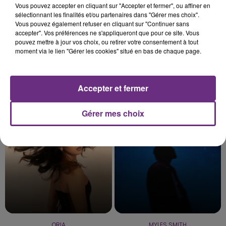
Vous pouvez accepter en cliquant sur "Accepter et fermer", ou affiner en
sélectionnant les finalités et/ou partenaires dans "Gérer mes choix".
Vous pouvez également refuser en cliquant sur "Continuer sans
accepter". Vos préférences ne s'appliqueront que pour ce site. Vous
pouvez mettre à jour vos choix, ou retirer votre consentement à tout
moment via le lien "Gérer les cookies" situé en bas de chaque page.
ARIANA GRANDE
CRAIG DAVID
Accepter et fermer
Hate That I Made You Love
7 Days
Me
Gérer mes choix
22h37
22h37
22h34
22h34
ORIA
MYLES SMITH