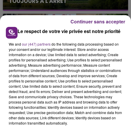
TOUJOURS À L'ARRÊT
Cela fait déjà une semaine que la centrale
nucléaire ardennaise est à l'arrêt. Une situation
Continuer sans accepter
justifiée par la sécheresse intense qui est toujours
présente.
Le respect de votre vie privée est notre priorité
We and
our (447) partners
do the following data processing based on
your consent and/or our legitimate interest: Store and/or access
information on a device; Use limited data to select advertising; Create
profiles for personalised advertising; Use profiles to select personalised
advertising; Measure advertising performance; Measure content
LE MAGASIN JOUÉCLUB DE REIMS FERME
performance; Understand audiences through statistics or combinations
SES PORTES
of data from different sources; Develop and improve services; Create
C'était l'une des institutions du centre-ville
profiles to personalise content; Use profiles to select personalised
content; Use limited data to select content; Ensure security, prevent and
rémois. Le magasin JouéClub est contraint de
detect fraud, and fix errors; Deliver and present advertising and content;
fermer ses portes.
Save and communicate privacy choices. These technologies may
TITRES DIFFUSÉS
process personal data such as IP address and browsing data to offer
following functionalities: Identify devices based on information actively
requested; Use precise geolocation data; Match and combine data from
other data sources; Link different devices; Identify devices based on
22h44
22h44
22h40
22h40
information transmitted automatically.