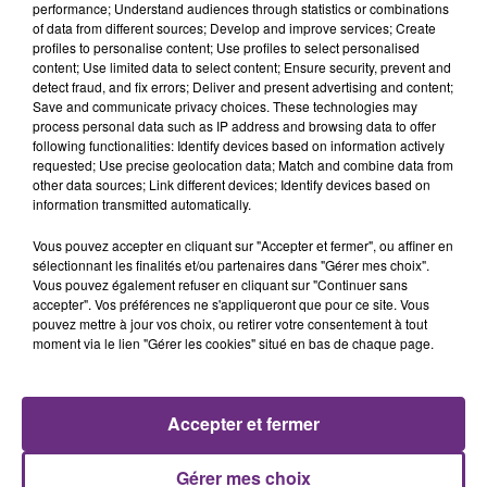
REUNION
0
performance; Understand audiences through statistics or combinations
of data from different sources; Develop and improve services; Create
STRASBOURG
0
profiles to personalise content; Use profiles to select personalised
content; Use limited data to select content; Ensure security, prevent and
TOULOUSE
39
detect fraud, and fix errors; Deliver and present advertising and content;
Save and communicate privacy choices. These technologies may
VERSAILLES
243
process personal data such as IP address and browsing data to offer
following functionalities: Identify devices based on information actively
TOTAL
440
requested; Use precise geolocation data; Match and combine data from
other data sources; Link different devices; Identify devices based on
information transmitted automatically.
FIL D'ACTUS
Vous pouvez accepter en cliquant sur "Accepter et fermer", ou affiner en
sélectionnant les finalités et/ou partenaires dans "Gérer mes choix".
Vous pouvez également refuser en cliquant sur "Continuer sans
accepter". Vos préférences ne s'appliqueront que pour ce site. Vous
pouvez mettre à jour vos choix, ou retirer votre consentement à tout
moment via le lien "Gérer les cookies" situé en bas de chaque page.
Accepter et fermer
LA CENTRALE NUCLÉAIRE DE CHOOZ
Gérer mes choix