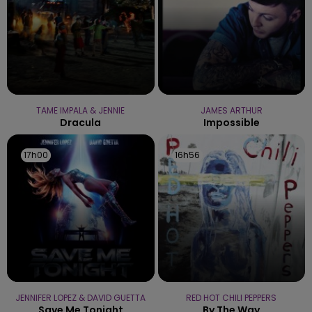
TAME IMPALA & JENNIE
JAMES ARTHUR
Dracula
Impossible
17h00
17h00
16h56
16h56
JENNIFER LOPEZ & DAVID GUETTA
RED HOT CHILI PEPPERS
Save Me Tonight
By The Way