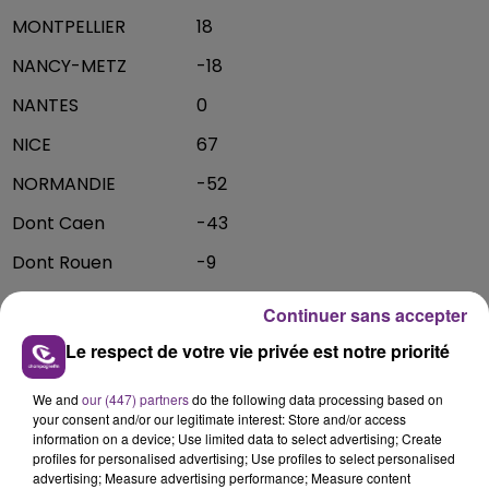
MONTPELLIER
18
NANCY-METZ
-18
NANTES
0
NICE
67
NORMANDIE
-52
Dont Caen
-43
Dont Rouen
-9
ORLEANS-TOURS
-27
Continuer sans accepter
PARIS
-16
Le respect de votre vie privée est notre priorité
POITIERS
-40
We and
our (447) partners
do the following data processing based on
REIMS
-30
your consent and/or our legitimate interest: Store and/or access
information on a device; Use limited data to select advertising; Create
RENNES
-41
profiles for personalised advertising; Use profiles to select personalised
advertising; Measure advertising performance; Measure content