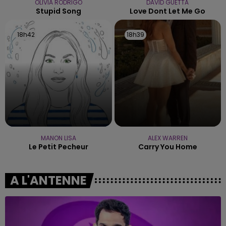
OLIVIA RODRIGO
DAVID GUETTA
Stupid Song
Love Dont Let Me Go
18h42
18h42
18h39
18h39
MANON LISA
ALEX WARREN
Le Petit Pecheur
Carry You Home
A L'ANTENNE