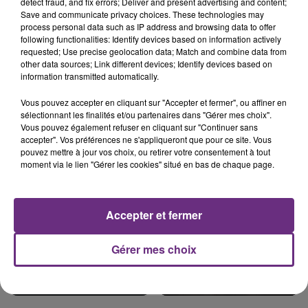
detect fraud, and fix errors; Deliver and present advertising and content;
Save and communicate privacy choices. These technologies may
process personal data such as IP address and browsing data to offer
following functionalities: Identify devices based on information actively
LE MAGASIN JOUÉCLUB DE REIMS FERME
requested; Use precise geolocation data; Match and combine data from
other data sources; Link different devices; Identify devices based on
SES PORTES
information transmitted automatically.
C'était l'une des institutions du centre-ville
rémois. Le magasin JouéClub est contraint de
Vous pouvez accepter en cliquant sur "Accepter et fermer", ou affiner en
sélectionnant les finalités et/ou partenaires dans "Gérer mes choix".
fermer ses portes.
TITRES DIFFUSÉS
Vous pouvez également refuser en cliquant sur "Continuer sans
accepter". Vos préférences ne s'appliqueront que pour ce site. Vous
pouvez mettre à jour vos choix, ou retirer votre consentement à tout
moment via le lien "Gérer les cookies" situé en bas de chaque page.
18h48
18h48
18h44
18h44
Accepter et fermer
Gérer mes choix