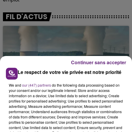
FIL D'ACTUS
Continuer sans accepter
Le respect de votre vie privée est notre priorité
LA CENTRALE NUCLÉAIRE DE CHOOZ
We and
our (447) partners
do the following data processing based on
TOUJOURS À L'ARRÊT
your consent and/or our legitimate interest: Store and/or access
Cela fait déjà une semaine que la centrale
information on a device; Use limited data to select advertising; Create
nucléaire ardennaise est à l'arrêt. Une situation
profiles for personalised advertising; Use profiles to select personalised
advertising; Measure advertising performance; Measure content
justifiée par la sécheresse intense qui est toujours
performance; Understand audiences through statistics or combinations
présente.
of data from different sources; Develop and improve services; Create
profiles to personalise content; Use profiles to select personalised
content; Use limited data to select content; Ensure security, prevent and