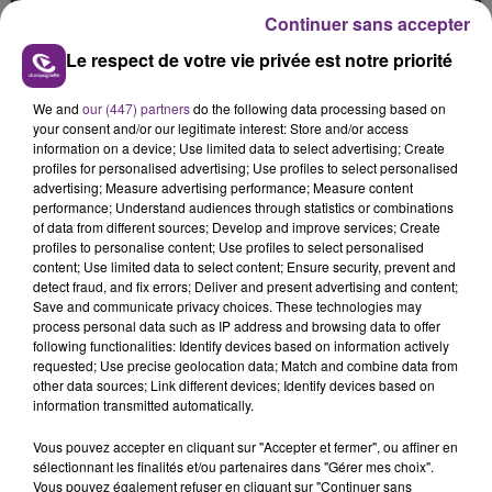
présente.
Continuer sans accepter
Le respect de votre vie privée est notre priorité
We and
our (447) partners
do the following data processing based on
your consent and/or our legitimate interest: Store and/or access
information on a device; Use limited data to select advertising; Create
LE MAGASIN JOUÉCLUB DE REIMS FERME
profiles for personalised advertising; Use profiles to select personalised
SES PORTES
advertising; Measure advertising performance; Measure content
C'était l'une des institutions du centre-ville
performance; Understand audiences through statistics or combinations
of data from different sources; Develop and improve services; Create
rémois. Le magasin JouéClub est contraint de
profiles to personalise content; Use profiles to select personalised
fermer ses portes.
content; Use limited data to select content; Ensure security, prevent and
TITRES DIFFUSÉS
detect fraud, and fix errors; Deliver and present advertising and content;
Save and communicate privacy choices. These technologies may
process personal data such as IP address and browsing data to offer
following functionalities: Identify devices based on information actively
8h02
8h02
7h59
7h59
requested; Use precise geolocation data; Match and combine data from
other data sources; Link different devices; Identify devices based on
information transmitted automatically.
Vous pouvez accepter en cliquant sur "Accepter et fermer", ou affiner en
sélectionnant les finalités et/ou partenaires dans "Gérer mes choix".
Vous pouvez également refuser en cliquant sur "Continuer sans