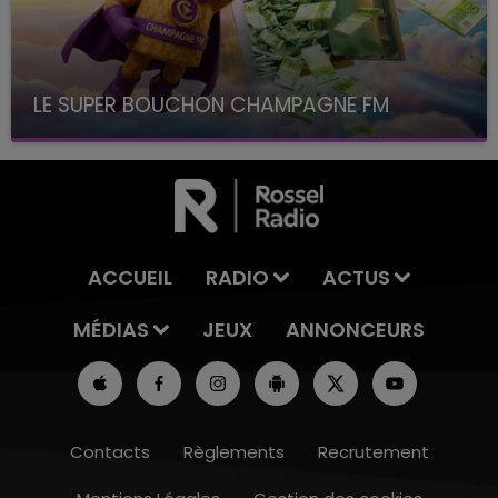
LE SUPER BOUCHON CHAMPAGNE FM
avec La Famille Champagne FM, à 8H10
ACCUEIL
RADIO
ACTUS
MÉDIAS
JEUX
ANNONCEURS
Contacts
Règlements
Recrutement