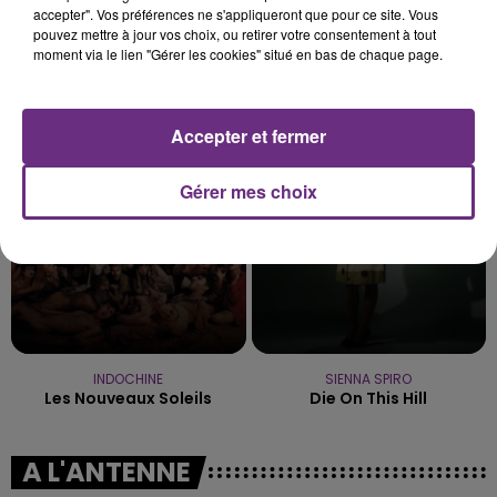
accepter". Vos préférences ne s'appliqueront que pour ce site. Vous
pouvez mettre à jour vos choix, ou retirer votre consentement à tout
moment via le lien "Gérer les cookies" situé en bas de chaque page.
KATY PERRY
TEDDY SWIMS
Hot N' Cold
Mr Know It All
Accepter et fermer
7h55
7h55
7h52
7h52
Gérer mes choix
INDOCHINE
SIENNA SPIRO
Les Nouveaux Soleils
Die On This Hill
A L'ANTENNE