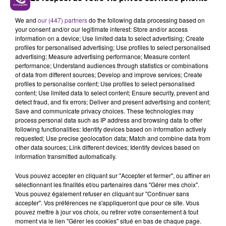
VENEZ FÊTER CE WEEK-END
We and
our (447) partners
do the following data processing based on
L'ANNIVERSAIRE DE WOINIC
your consent and/or our legitimate interest: Store and/or access
Ce samedi 8 août sera un grand jour :
information on a device; Use limited data to select advertising; Create
profiles for personalised advertising; Use profiles to select personalised
l'anniversaire du plus gros sanglier du monde.
advertising; Measure advertising performance; Measure content
Une fête est donc organisée et vous êtes tous
TITRES DIFFUSÉS
performance; Understand audiences through statistics or combinations
conviés !
of data from different sources; Develop and improve services; Create
profiles to personalise content; Use profiles to select personalised
content; Use limited data to select content; Ensure security, prevent and
10h47
10h47
10h44
10h44
detect fraud, and fix errors; Deliver and present advertising and content;
Save and communicate privacy choices. These technologies may
process personal data such as IP address and browsing data to offer
following functionalities: Identify devices based on information actively
requested; Use precise geolocation data; Match and combine data from
other data sources; Link different devices; Identify devices based on
information transmitted automatically.
Vous pouvez accepter en cliquant sur "Accepter et fermer", ou affiner en
sélectionnant les finalités et/ou partenaires dans "Gérer mes choix".
Vous pouvez également refuser en cliquant sur "Continuer sans
accepter". Vos préférences ne s'appliqueront que pour ce site. Vous
INDOCHINE
RIHANNA FEAT. CALVIN HARRIS
Les Nouveaux Soleils
We Found Love
pouvez mettre à jour vos choix, ou retirer votre consentement à tout
moment via le lien "Gérer les cookies" situé en bas de chaque page.