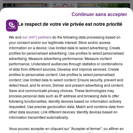
nucléaire ardennaise est à l'arrêt. Une situation
justifiée par la sécheresse intense qui est toujours
Continuer sans accepter
présente.
Le respect de votre vie privée est notre priorité
We and
our (447) partners
do the following data processing based on
your consent and/or our legitimate interest: Store and/or access
information on a device; Use limited data to select advertising; Create
profiles for personalised advertising; Use profiles to select personalised
LE MAGASIN JOUÉCLUB DE REIMS FERME
advertising; Measure advertising performance; Measure content
SES PORTES
performance; Understand audiences through statistics or combinations
of data from different sources; Develop and improve services; Create
C'était l'une des institutions du centre-ville
profiles to personalise content; Use profiles to select personalised
rémois. Le magasin JouéClub est contraint de
content; Use limited data to select content; Ensure security, prevent and
detect fraud, and fix errors; Deliver and present advertising and content;
fermer ses portes.
TITRES DIFFUSÉS
Save and communicate privacy choices. These technologies may
process personal data such as IP address and browsing data to offer
following functionalities: Identify devices based on information actively
requested; Use precise geolocation data; Match and combine data from
6h04
6h04
6h01
6h01
other data sources; Link different devices; Identify devices based on
information transmitted automatically.
Vous pouvez accepter en cliquant sur "Accepter et fermer", ou affiner en