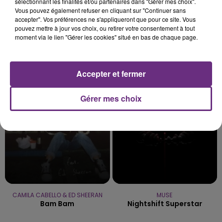
sélectionnant les finalités et/ou partenaires dans "Gérer mes choix".
Vous pouvez également refuser en cliquant sur "Continuer sans
accepter". Vos préférences ne s'appliqueront que pour ce site. Vous
pouvez mettre à jour vos choix, ou retirer votre consentement à tout
moment via le lien "Gérer les cookies" situé en bas de chaque page.
P!NK
ALEX WARREN
Can We Pretend
Fever Dream
Accepter et fermer
5h58
5h58
5h54
5h54
Gérer mes choix
CAMILA CABELLO & ED SHEERAN
MUSE
Bam Bam
Nightshift Superstar