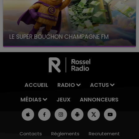
LE SUPER BOUCHON CHAMPAGNE FM
avec La Famille Champagne FM, à 8H10
ACCUEIL
RADIO
ACTUS
MÉDIAS
JEUX
ANNONCEURS
Contacts
Règlements
Recrutement