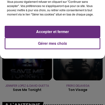
Vous pouvez également refuser en cliquant sur "Continuer sans
accepter". Vos préférences ne s'appliqueront que pour ce site. Vous
pouvez mettre à jour vos choix, ou retirer votre consentement à tout
moment via le lien "Gérer les cookies" situé en bas de chaque page.
OFENBACH & STARSAILOR
GIMS
Four To The Floor
Ciel
Accepter et fermer
5h31
5h31
5h28
5h28
Gérer mes choix
JENNIFER LOPEZ & DAVID GUETTA
FRERO DELAVEGA
Save Me Tonight
Ton Visage