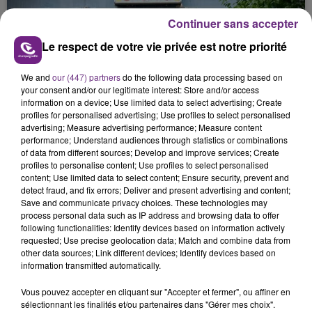
justifiée par la sécheresse intense qui est toujours
Continuer sans accepter
présente.
Le respect de votre vie privée est notre priorité
We and
our (447) partners
do the following data processing based on
your consent and/or our legitimate interest: Store and/or access
information on a device; Use limited data to select advertising; Create
LE MAGASIN JOUÉCLUB DE REIMS FERME
profiles for personalised advertising; Use profiles to select personalised
advertising; Measure advertising performance; Measure content
SES PORTES
performance; Understand audiences through statistics or combinations
C'était l'une des institutions du centre-ville
of data from different sources; Develop and improve services; Create
rémois. Le magasin JouéClub est contraint de
profiles to personalise content; Use profiles to select personalised
content; Use limited data to select content; Ensure security, prevent and
fermer ses portes.
TITRES DIFFUSÉS
detect fraud, and fix errors; Deliver and present advertising and content;
Save and communicate privacy choices. These technologies may
process personal data such as IP address and browsing data to offer
following functionalities: Identify devices based on information actively
5h38
5h38
5h34
5h34
requested; Use precise geolocation data; Match and combine data from
other data sources; Link different devices; Identify devices based on
information transmitted automatically.
Vous pouvez accepter en cliquant sur "Accepter et fermer", ou affiner en
sélectionnant les finalités et/ou partenaires dans "Gérer mes choix".