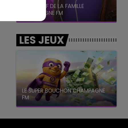
5h00 - 6h00
LE BEST OF DE LA FAMILLE
CHAMPAGNE FM
LES JEUX
LE SUPER BOUCHON CHAMPAGNE
FM
avec La Famille Champagne FM, à 8H10