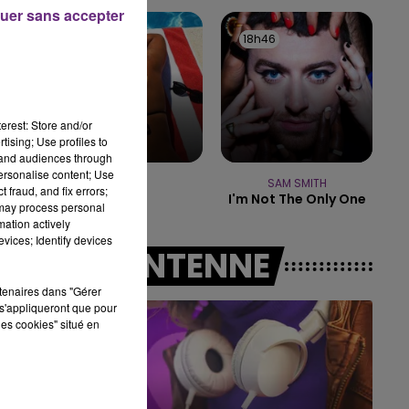
uer sans accepter
19h15 - 20h00
18h50
18h50
18h46
18h46
LA RADIO POP
erest: Store and/or
tising; Use profiles to
tand audiences through
personalise content; Use
GIMS
SAM SMITH
 fraud, and fix errors;
Soleil
I'm Not The Only One
 may process personal
mation actively
vices; Identify devices
A L'ANTENNE
rtenaires dans "Gérer
s'appliqueront que pour
les cookies" situé en