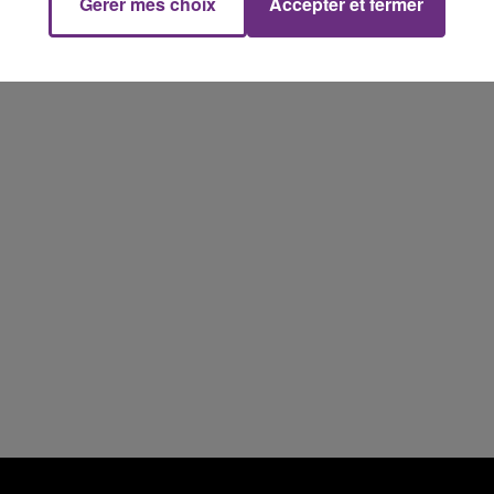
Gérer mes choix
Accepter et fermer
19h15 - 20h00
NE FM
LA RADIO POP