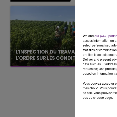
15h00 - 19h00
LE CLUB CHAMPAGNE FM
We and
our (447) partn
access information on a 
select personalised ad
statistics or combinatio
L'INSPECTION DU TRAVAIL RAPPELLE À
profiles to select person
L'ORDRE SUR LES CONDITIONS DE...
Deliver and present adv
data such as IP address 
Alors que les dates de début des vendange
requested; Use precise g
2026 s'est avéré être plus précoce que prévu,
based on information tra
l'inspection du Travail en profite pour rappeler
les conditions de...
Vous pouvez accepter en 
mes choix". Vous pouvez
ce site. Vous pouvez met
bas de chaque page.