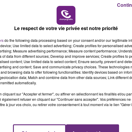
Contin
19h00 - 19h15
LA POP MACHINE - CHAMPAGNE FM
Le respect de votre vie privée est notre priorité
ers
do the following data processing based on your consent and/or our legitimate int
device; Use limited data to select advertising; Create profiles for personalised adver
vertising; Measure advertising performance; Measure content performance; Unders
ns of data from different sources; Develop and improve services; Create profiles to 
UN FEU DE REMORQUE BLOQUE LA
alised content; Use limited data to select content; Ensure security, prevent and detect
CIRCULATION DANS LES ARDENNES
ertising and content; Save and communicate privacy choices. These technologies
and browsing data to offer following functionalities: Identify devices based on infor
Un feu de remorque s'est déclaré ce mercredi
eolocation data; Match and combine data from other data sources; Link different de
en fin de matinée sur l'A34.
nsmitted automatically.
cliquant sur "Accepter et fermer", ou affiner en sélectionnant les finalités et/ou pa
 également refuser en cliquant sur "Continuer sans accepter". Vos préférences ne 
tre à jour vos choix, ou retirer votre consentement à tout moment via le lien "Gérer 