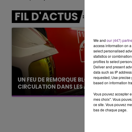
6h00 - 10h00
LA FAMILLE
FIL D'ACTUS
We and
our (447) partn
access information on a 
select personalised ad
statistics or combinatio
profiles to select person
Deliver and present adv
data such as IP address 
requested; Use precise g
UN FEU DE REMORQUE BLOQUE LA
based on information tra
CIRCULATION DANS LES ARDENNES
Un feu de remorque s'est déclaré ce mercredi
Vous pouvez accepter en 
mes choix". Vous pouvez
en fin de matinée sur l'A34.
ce site. Vous pouvez met
bas de chaque page.