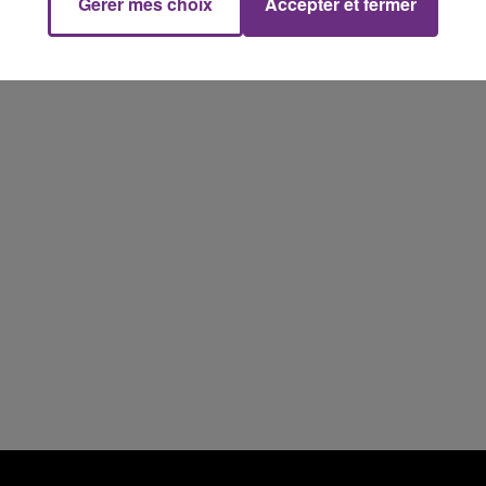
Gérer mes choix
Accepter et fermer
14h00 - 15h00
La Radio Pop