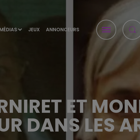
MÉDIAS
JEUX
ANNONCEURS
RNIRET ET MONI
UR DANS LES 