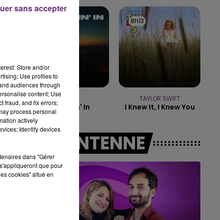
14h00 - 15h00
uer sans accepter
LA RADIO POP
8h23
8h23
8h13
8h13
erest: Store and/or
tising; Use profiles to
tand audiences through
personalise content; Use
CYRIL
TAYLOR SWIFT
 fraud, and fix errors;
Stumblin' In
I Knew It, I Knew You
 may process personal
mation actively
vices; Identify devices
A L'ANTENNE
rtenaires dans "Gérer
s'appliqueront que pour
les cookies" situé en