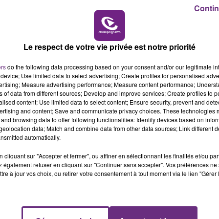
10h00 - 14h00
Contin
LE TICKET DE CAISSE
Le respect de votre vie privée est notre priorité
ers
do the following data processing based on your consent and/or our legitimate int
device; Use limited data to select advertising; Create profiles for personalised adver
vertising; Measure advertising performance; Measure content performance; Unders
ns of data from different sources; Develop and improve services; Create profiles to 
alised content; Use limited data to select content; Ensure security, prevent and detect
ertising and content; Save and communicate privacy choices. These technologies
and browsing data to offer following functionalities: Identify devices based on infor
eolocation data; Match and combine data from other data sources; Link different de
VENEZ FÊTER CE WEEK-END
nsmitted automatically.
L'ANNIVERSAIRE DE WOINIC
Ce samedi 8 août sera un grand jour :
cliquant sur "Accepter et fermer", ou affiner en sélectionnant les finalités et/ou pa
 également refuser en cliquant sur "Continuer sans accepter". Vos préférences ne 
l'anniversaire du plus gros sanglier du monde.
tre à jour vos choix, ou retirer votre consentement à tout moment via le lien "Gérer 
Une fête est donc organisée et vous êtes tous
conviés !