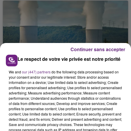
Continuer sans accepter
LA CENTRALE NUCLÉAIRE DE CHOOZ
Le respect de votre vie privée est notre priorité
TOUJOURS À L'ARRÊT
Cela fait déjà une semaine que la centrale
We and
our (447) partners
do the following data processing based on
nucléaire ardennaise est à l'arrêt. Une situation
your consent and/or our legitimate interest: Store and/or access
justifiée par la sécheresse intense qui est toujours
information on a device; Use limited data to select advertising; Create
profiles for personalised advertising; Use profiles to select personalised
présente.
advertising; Measure advertising performance; Measure content
performance; Understand audiences through statistics or combinations
of data from different sources; Develop and improve services; Create
profiles to personalise content; Use profiles to select personalised
content; Use limited data to select content; Ensure security, prevent and
detect fraud, and fix errors; Deliver and present advertising and content;
Save and communicate privacy choices. These technologies may
LE MAGASIN JOUÉCLUB DE REIMS FERME
process personal data such as IP address and browsing data to offer