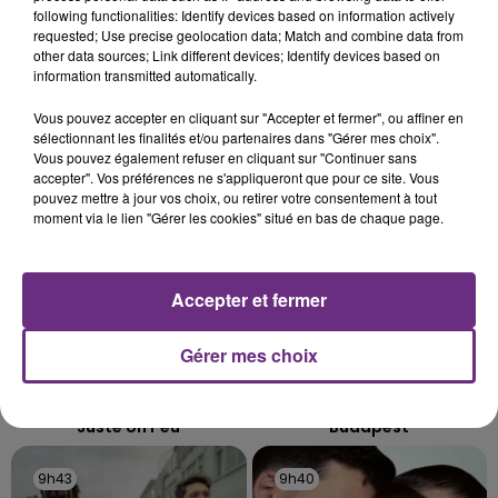
SES PORTES
following functionalities: Identify devices based on information actively
requested; Use precise geolocation data; Match and combine data from
C'était l'une des institutions du centre-ville
other data sources; Link different devices; Identify devices based on
rémois. Le magasin JouéClub est contraint de
information transmitted automatically.
fermer ses portes.
TITRES DIFFUSÉS
Vous pouvez accepter en cliquant sur "Accepter et fermer", ou affiner en
sélectionnant les finalités et/ou partenaires dans "Gérer mes choix".
Vous pouvez également refuser en cliquant sur "Continuer sans
accepter". Vos préférences ne s'appliqueront que pour ce site. Vous
9h50
9h50
9h46
9h46
pouvez mettre à jour vos choix, ou retirer votre consentement à tout
moment via le lien "Gérer les cookies" situé en bas de chaque page.
Accepter et fermer
Gérer mes choix
JUNGELI & EMMA
GEORGE EZRA
Juste Un Peu
Budapest
9h43
9h43
9h40
9h40