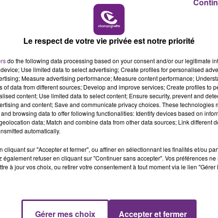
Contin
19h15 - 20h00
M
LA RADIO POP
Le respect de votre vie privée est notre priorité
ers
do the following data processing based on your consent and/or our legitimate int
device; Use limited data to select advertising; Create profiles for personalised adver
vertising; Measure advertising performance; Measure content performance; Unders
ns of data from different sources; Develop and improve services; Create profiles to 
alised content; Use limited data to select content; Ensure security, prevent and detect
ertising and content; Save and communicate privacy choices. These technologies
and browsing data to offer following functionalities: Identify devices based on infor
eolocation data; Match and combine data from other data sources; Link different de
nsmitted automatically.
LE MAGASIN JOUÉCLUB DE REIMS FERME
SES PORTES
cliquant sur "Accepter et fermer", ou affiner en sélectionnant les finalités et/ou pa
C'était l'une des institutions du centre-ville
 également refuser en cliquant sur "Continuer sans accepter". Vos préférences ne 
tre à jour vos choix, ou retirer votre consentement à tout moment via le lien "Gérer 
rémois. Le magasin JouéClub est contraint de
fermer ses portes.
5h00 - 6h00
Gérer mes choix
Accepter et fermer
LE BEST OF DE LA FAMILLE