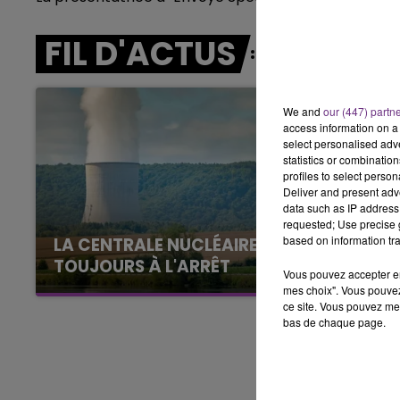
19h00 - 19h15
FIL D'ACTUS
LA POP MACHINE - CHAMPAGNE F
We and
our (447) partn
access information on a 
select personalised ad
statistics or combinatio
profiles to select person
Deliver and present adv
data such as IP address 
requested; Use precise g
based on information tra
LA CENTRALE NUCLÉAIRE DE CHOOZ
TOUJOURS À L'ARRÊT
Vous pouvez accepter en 
Cela fait déjà une semaine que la centrale
mes choix". Vous pouvez
ce site. Vous pouvez met
nucléaire ardennaise est à l'arrêt. Une situation
bas de chaque page.
justifiée par la sécheresse intense qui est
toujours présente.