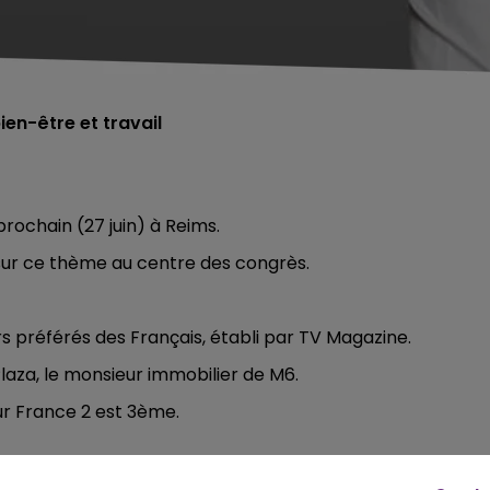
en-être et travail
rochain (27 juin) à Reims.
ur ce thème au centre des congrès.
 préférés des Français, établi par TV Magazine.
aza, le monsieur immobilier de M6.
sur France 2 est 3ème.
ée est 7ème.