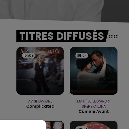
TITRES DIFFUSÉS
19h08
19h08
19h04
19h04
AVRIL LAVIGNE
MATHIEU EDWARD &
Complicated
SHERYFA LUNA
Comme Avant