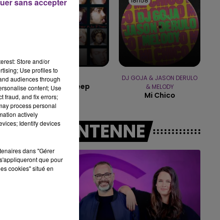
19h01
19h01
18h58
18h58
uer sans accepter
5h00 - 6h00
LE BEST OF DE LA FAMILLE
CHAMPAGNE FM
erest: Store and/or
tising; Use profiles to
SUM 41
DJ GOJA & JASON DERULO
tand audiences through
In Too Deep
& MELODY
personalise content; Use
Mi Chico
 fraud, and fix errors;
 may process personal
mation actively
vices; Identify devices
A L'ANTENNE
rtenaires dans "Gérer
s'appliqueront que pour
les cookies" situé en