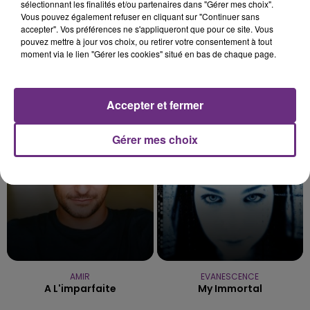
sélectionnant les finalités et/ou partenaires dans "Gérer mes choix".
Vous pouvez également refuser en cliquant sur "Continuer sans
accepter". Vos préférences ne s'appliqueront que pour ce site. Vous
pouvez mettre à jour vos choix, ou retirer votre consentement à tout
moment via le lien "Gérer les cookies" situé en bas de chaque page.
JECK & CARLA
PANIC! AT THE DISCO
La Recette
High Hopes
Accepter et fermer
23h47
23h47
23h43
23h43
Gérer mes choix
AMIR
EVANESCENCE
A L'imparfaite
My Immortal