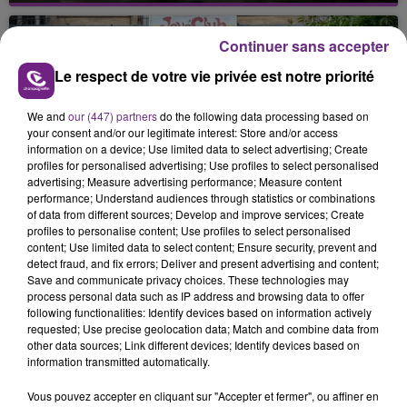
nucléaire ardennaise est à l'arrêt. Une situation
justifiée par la sécheresse intense qui est toujours
Continuer sans accepter
présente.
Le respect de votre vie privée est notre priorité
We and
our (447) partners
do the following data processing based on
your consent and/or our legitimate interest: Store and/or access
information on a device; Use limited data to select advertising; Create
profiles for personalised advertising; Use profiles to select personalised
LE MAGASIN JOUÉCLUB DE REIMS FERME
advertising; Measure advertising performance; Measure content
performance; Understand audiences through statistics or combinations
SES PORTES
of data from different sources; Develop and improve services; Create
C'était l'une des institutions du centre-ville
profiles to personalise content; Use profiles to select personalised
rémois. Le magasin JouéClub est contraint de
content; Use limited data to select content; Ensure security, prevent and
detect fraud, and fix errors; Deliver and present advertising and content;
fermer ses portes.
TITRES DIFFUSÉS
Save and communicate privacy choices. These technologies may
process personal data such as IP address and browsing data to offer
following functionalities: Identify devices based on information actively
requested; Use precise geolocation data; Match and combine data from
23h53
23h53
23h50
23h50
other data sources; Link different devices; Identify devices based on
information transmitted automatically.
Vous pouvez accepter en cliquant sur "Accepter et fermer", ou affiner en