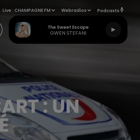
Live :
CHAMPAGNE FM
Webradios
Podcasts
The Sweet Escape
GWEN STEFANI
ART : UN
É