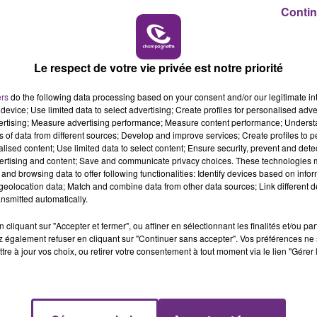
6h00 - 10h00
Contin
LA FAMILLE
Le respect de votre vie privée est notre priorité
ers
do the following data processing based on your consent and/or our legitimate int
L'INSPECTION DU TRAVAIL RAPPELLE À
device; Use limited data to select advertising; Create profiles for personalised adver
vertising; Measure advertising performance; Measure content performance; Unders
L'ORDRE SUR LES CONDITIONS DE...
ns of data from different sources; Develop and improve services; Create profiles to 
Alors que les dates de début des vendange
alised content; Use limited data to select content; Ensure security, prevent and detect
2026 s'est avéré être plus précoce que prévu,
ertising and content; Save and communicate privacy choices. These technologies
and browsing data to offer following functionalities: Identify devices based on infor
l'inspection du Travail en profite pour rappeler
eolocation data; Match and combine data from other data sources; Link different de
les conditions de...
nsmitted automatically.
cliquant sur "Accepter et fermer", ou affiner en sélectionnant les finalités et/ou pa
 également refuser en cliquant sur "Continuer sans accepter". Vos préférences ne 
tre à jour vos choix, ou retirer votre consentement à tout moment via le lien "Gérer 