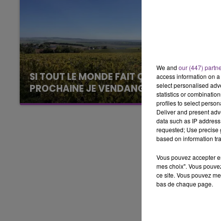
LE BEST OF DE LA FAMILLE
CHAMPAGNE FM
We and
our (447) partn
SI TOUT LE MONDE FAIT ÇA, MOI L'ANNÉE
access information on a 
select personalised ad
PROCHAINE JE VENDANGE EN...
statistics or combinatio
La vendange en Champagne a débuté ce jeudi
profiles to select person
6 août dans la commune de Montgueux (Aube).
Deliver and present adv
data such as IP address 
Du jamais vu !
requested; Use precise g
based on information tra
Vous pouvez accepter en 
mes choix". Vous pouvez
ce site. Vous pouvez met
bas de chaque page.