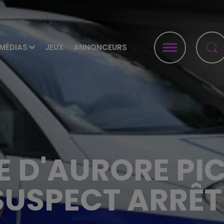
MÉDIAS
JEUX
ANNONCEURS
 D'AURORE PIC
SUSPECT ARRÊT