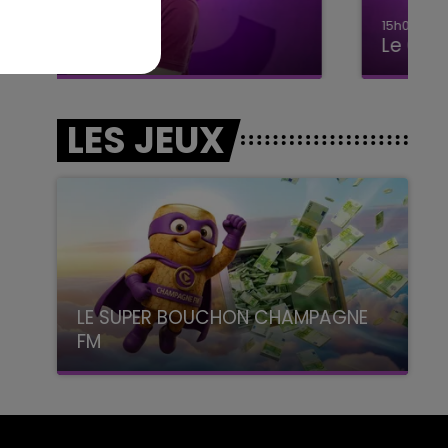
15h00 - 19h00
Le Club Champagne FM
LES JEUX
LE SUPER BOUCHON CHAMPAGNE
FM
avec La Famille Champagne FM, à 8H10