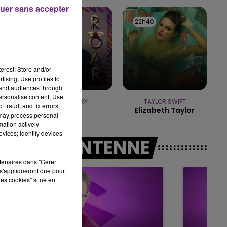
10h00 - 14h00
uer sans accepter
LE TICKET DE CAISSE
22h44
22h44
22h40
22h40
erest: Store and/or
tising; Use profiles to
tand audiences through
personalise content; Use
KATY PERRY
TAYLOR SWIFT
 fraud, and fix errors;
Roar
Elizabeth Taylor
 may process personal
mation actively
vices; Identify devices
A L'ANTENNE
rtenaires dans "Gérer
s'appliqueront que pour
les cookies" situé en