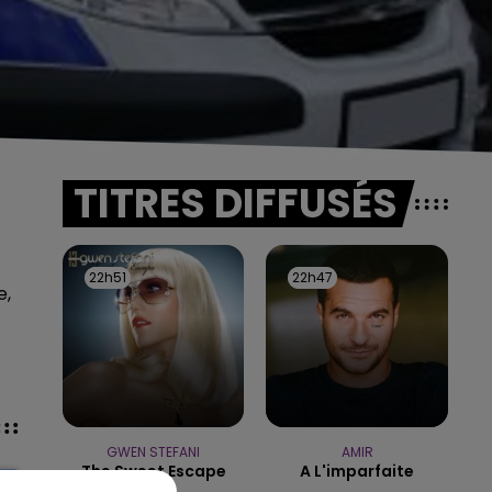
TITRES DIFFUSÉS
22h51
22h51
22h47
22h47
e,
GWEN STEFANI
AMIR
The Sweet Escape
A L'imparfaite