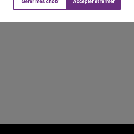
Gérer mes choix
Accepter et fermer
14h00 - 15h00
La Radio Pop