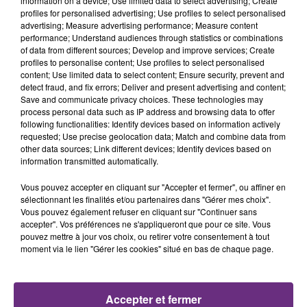
information on a device; Use limited data to select advertising; Create
profiles for personalised advertising; Use profiles to select personalised
advertising; Measure advertising performance; Measure content
0h27
0h27
0h23
0h23
performance; Understand audiences through statistics or combinations
of data from different sources; Develop and improve services; Create
profiles to personalise content; Use profiles to select personalised
content; Use limited data to select content; Ensure security, prevent and
detect fraud, and fix errors; Deliver and present advertising and content;
Save and communicate privacy choices. These technologies may
process personal data such as IP address and browsing data to offer
following functionalities: Identify devices based on information actively
requested; Use precise geolocation data; Match and combine data from
other data sources; Link different devices; Identify devices based on
information transmitted automatically.
GAVIN JAMES & PHILIPPINE
IMAGINE DRAGONS
Always
Believer
Vous pouvez accepter en cliquant sur "Accepter et fermer", ou affiner en
sélectionnant les finalités et/ou partenaires dans "Gérer mes choix".
Vous pouvez également refuser en cliquant sur "Continuer sans
0h20
0h20
0h17
0h17
accepter". Vos préférences ne s'appliqueront que pour ce site. Vous
pouvez mettre à jour vos choix, ou retirer votre consentement à tout
moment via le lien "Gérer les cookies" situé en bas de chaque page.
Accepter et fermer