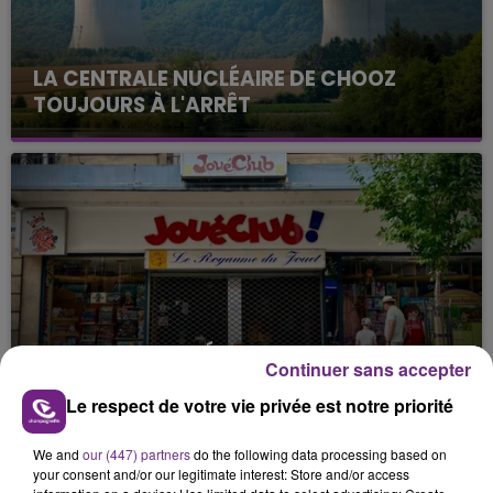
LA CENTRALE NUCLÉAIRE DE CHOOZ
TOUJOURS À L'ARRÊT
Cela fait déjà une semaine que la centrale
nucléaire ardennaise est à l'arrêt. Une situation
justifiée par la sécheresse intense qui est toujours
présente.
LE MAGASIN JOUÉCLUB DE REIMS FERME
Continuer sans accepter
SES PORTES
Le respect de votre vie privée est notre priorité
C'était l'une des institutions du centre-ville
rémois. Le magasin JouéClub est contraint de
We and
our (447) partners
do the following data processing based on
fermer ses portes.
TITRES DIFFUSÉS
your consent and/or our legitimate interest: Store and/or access