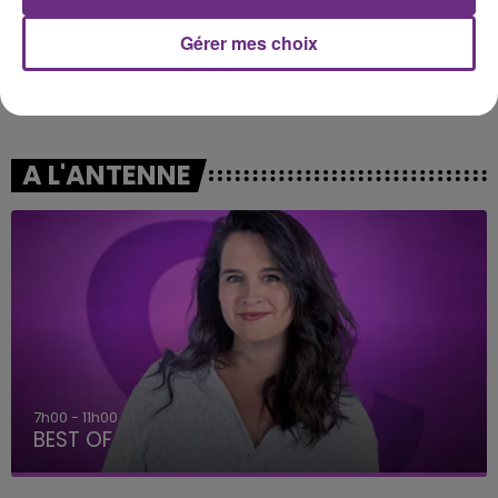
Gérer mes choix
ORIA
BRITNEY SPEARS
Soiree Mondaine
Baby One More Time
A L'ANTENNE
7h00 - 11h00
BEST OF