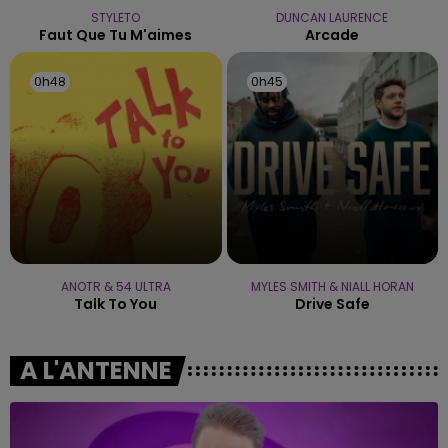
STYLETO
DUNCAN LAURENCE
Faut Que Tu M'aimes
Arcade
0h48
0h48
0h45
0h45
ANOTR & 54 ULTRA
MYLES SMITH & NIALL HORAN
Talk To You
Drive Safe
A L'ANTENNE