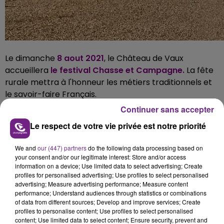
Le dimanche
8 aout 2021
, le Château de Vaux
accueillera
le festival Chasse et Campagne.
La fête
rurale mettra à l'honneur l
es métiers traditionnels et
le savoir-faire Français.
Continuer sans accepter
Le respect de votre vie privée est notre priorité
We and
our (447) partners
do the following data processing based on
your consent and/or our legitimate interest: Store and/or access
information on a device; Use limited data to select advertising; Create
profiles for personalised advertising; Use profiles to select personalised
advertising; Measure advertising performance; Measure content
performance; Understand audiences through statistics or combinations
of data from different sources; Develop and improve services; Create
profiles to personalise content; Use profiles to select personalised
content; Use limited data to select content; Ensure security, prevent and