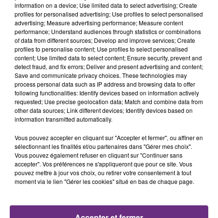
TITRES DIFFUSÉS
information on a device; Use limited data to select advertising; Create
profiles for personalised advertising; Use profiles to select personalised
advertising; Measure advertising performance; Measure content
performance; Understand audiences through statistics or combinations
19h15
19h15
19h12
19h12
of data from different sources; Develop and improve services; Create
profiles to personalise content; Use profiles to select personalised
content; Use limited data to select content; Ensure security, prevent and
detect fraud, and fix errors; Deliver and present advertising and content;
Save and communicate privacy choices. These technologies may
process personal data such as IP address and browsing data to offer
following functionalities: Identify devices based on information actively
requested; Use precise geolocation data; Match and combine data from
other data sources; Link different devices; Identify devices based on
information transmitted automatically.
DAYSY & JOSEPH KAMEL
NAÏKA
Vous pouvez accepter en cliquant sur "Accepter et fermer", ou affiner en
Par Coeur
One Track Mind
sélectionnant les finalités et/ou partenaires dans "Gérer mes choix".
Vous pouvez également refuser en cliquant sur "Continuer sans
accepter". Vos préférences ne s'appliqueront que pour ce site. Vous
19h06
19h06
19h03
19h03
pouvez mettre à jour vos choix, ou retirer votre consentement à tout
moment via le lien "Gérer les cookies" situé en bas de chaque page.
Accepter et fermer