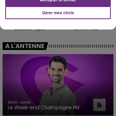
Gérer mes choix
TAYLOR SWIFT
VIANNEY
Elizabeth Taylor
Je M'en Vais
A L'ANTENNE
16h00 - 20h00
Le Week-end Champagne FM