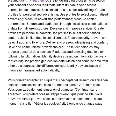
We and
our (447) partners
do the following data processing based on
rémois. Le magasin JouéClub est contraint de
your consent and/or our legitimate interest: Store and/or access
information on a device; Use limited data to select advertising; Create
fermer ses portes.
TITRES DIFFUSÉS
profiles for personalised advertising; Use profiles to select personalised
advertising; Measure advertising performance; Measure content
performance; Understand audiences through statistics or combinations
of data from different sources; Develop and improve services; Create
14h19
14h19
14h15
14h15
profiles to personalise content; Use profiles to select personalised
content; Use limited data to select content; Ensure security, prevent and
detect fraud, and fix errors; Deliver and present advertising and content;
Save and communicate privacy choices. These technologies may
process personal data such as IP address and browsing data to offer
following functionalities: Identify devices based on information actively
requested; Use precise geolocation data; Match and combine data from
other data sources; Link different devices; Identify devices based on
information transmitted automatically.
Vous pouvez accepter en cliquant sur "Accepter et fermer", ou affiner en
ALEX WARREN
MARGUERITE
sélectionnant les finalités et/ou partenaires dans "Gérer mes choix".
Fever Dream
Les Filles, Les Meufs
Vous pouvez également refuser en cliquant sur "Continuer sans
accepter". Vos préférences ne s'appliqueront que pour ce site. Vous
pouvez mettre à jour vos choix, ou retirer votre consentement à tout
14h07
14h07
14h04
14h04
moment via le lien "Gérer les cookies" situé en bas de chaque page.