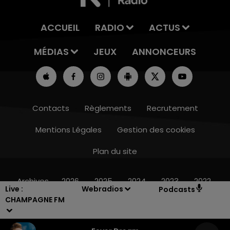
ACCUEIL
RADIO
ACTUS
MÉDIAS
JEUX
ANNONCEURS
Contacts
Règlements
Recrutement
Mentions Légales
Gestion des cookies
Plan du site
19h00 - 19h15
LA POP MACHINE - CHAMPAGNE FM
Archives
2026
2025
2024
2023
2022
Live :
Webradios
Podcasts
CHAMPAGNE FM