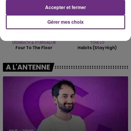
Accepter et fermer
Gérer mes choix
OFENBACH & STARSAILOR
TOVE LO
Four To The Floor
Habits (stay High)
A L'ANTENNE
19h15 - 20h00