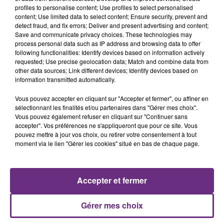
justifiée par la sécheresse intense qui est toujours
profiles to personalise content; Use profiles to select personalised
content; Use limited data to select content; Ensure security, prevent and
présente.
detect fraud, and fix errors; Deliver and present advertising and content;
Save and communicate privacy choices. These technologies may
process personal data such as IP address and browsing data to offer
following functionalities: Identify devices based on information actively
requested; Use precise geolocation data; Match and combine data from
other data sources; Link different devices; Identify devices based on
information transmitted automatically.
LE MAGASIN JOUÉCLUB DE REIMS FERME
SES PORTES
Vous pouvez accepter en cliquant sur "Accepter et fermer", ou affiner en
sélectionnant les finalités et/ou partenaires dans "Gérer mes choix".
C'était l'une des institutions du centre-ville
Vous pouvez également refuser en cliquant sur "Continuer sans
rémois. Le magasin JouéClub est contraint de
accepter". Vos préférences ne s'appliqueront que pour ce site. Vous
fermer ses portes.
pouvez mettre à jour vos choix, ou retirer votre consentement à tout
TITRES DIFFUSÉS
moment via le lien "Gérer les cookies" situé en bas de chaque page.
21h55
21h55
21h53
21h53
Accepter et fermer
Gérer mes choix