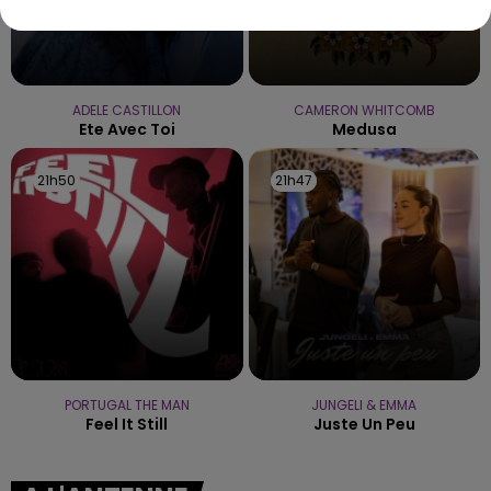
ADELE CASTILLON
CAMERON WHITCOMB
Ete Avec Toi
Medusa
21h50
21h50
21h47
21h47
PORTUGAL THE MAN
JUNGELI & EMMA
Feel It Still
Juste Un Peu