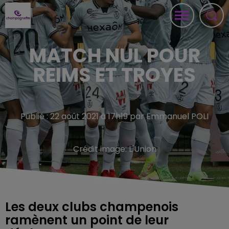
MATCH NUL POUR
REIMS ET TROYES
Publié : 22 août 2021 à 17h19 par Emmanuel POLI
Crédit image:
L'Union
Les deux clubs champenois
ramènent un point de leur