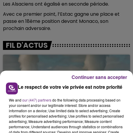
Les Alsaciens ont égalisé en seconde période.
Avec ce premier point, l’Estac gagne une place et
passe en 18ème position devant Monaco, son
prochain adversaire.
FIL D'ACTUS
Continuer sans accepter
Le respect de votre vie privée est notre priorité
We and
our (447) partners
do the following data processing based on
your consent and/or our legitimate interest: Store and/or access
LA CENTRALE NUCLÉAIRE DE CHOOZ
information on a device; Use limited data to select advertising; Create
TOUJOURS À L'ARRÊT
profiles for personalised advertising; Use profiles to select personalised
advertising; Measure advertising performance; Measure content
Cela fait déjà une semaine que la centrale
performance; Understand audiences through statistics or combinations
nucléaire ardennaise est à l'arrêt. Une situation
of data from different sources; Develop and improve services; Create