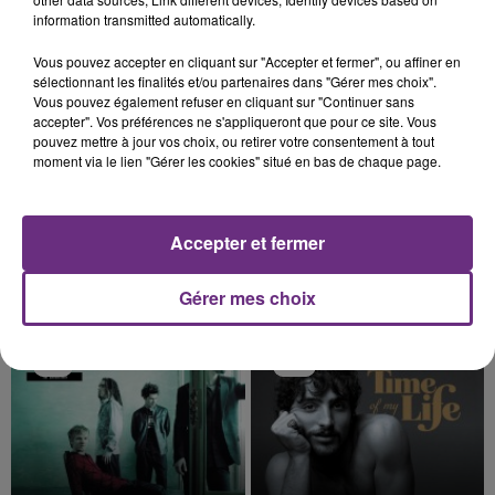
TITRES DIFFUSÉS
information transmitted automatically.
Vous pouvez accepter en cliquant sur "Accepter et fermer", ou affiner en
4h57
4h57
4h54
4h54
sélectionnant les finalités et/ou partenaires dans "Gérer mes choix".
Vous pouvez également refuser en cliquant sur "Continuer sans
accepter". Vos préférences ne s'appliqueront que pour ce site. Vous
pouvez mettre à jour vos choix, ou retirer votre consentement à tout
moment via le lien "Gérer les cookies" situé en bas de chaque page.
Accepter et fermer
PIERRE DE MAERE
Gérer mes choix
ALEX WARREN
Je Pense A Vous
Ordinary
4h51
4h51
4h47
4h47