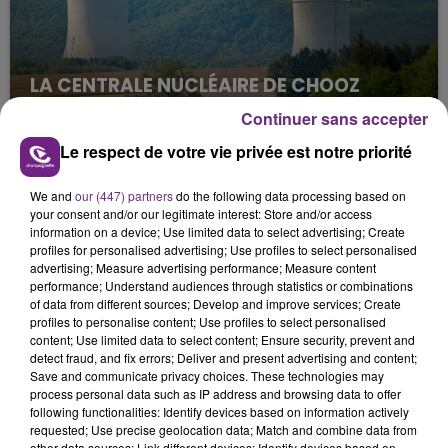
LA CENTRALE NUCLÉAIRE DE CHOOZ
TOUJOURS À L'ARRÊT
Continuer sans accepter
Cela fait déjà une semaine que la centrale
Le respect de votre vie privée est notre priorité
nucléaire ardennaise est à l'arrêt. Une situation
justifiée par la sécheresse intense qui est toujours
We and
our (447) partners
do the following data processing based on
présente.
your consent and/or our legitimate interest: Store and/or access
information on a device; Use limited data to select advertising; Create
profiles for personalised advertising; Use profiles to select personalised
advertising; Measure advertising performance; Measure content
performance; Understand audiences through statistics or combinations
of data from different sources; Develop and improve services; Create
profiles to personalise content; Use profiles to select personalised
LE MAGASIN JOUÉCLUB DE REIMS FERME
content; Use limited data to select content; Ensure security, prevent and
SES PORTES
detect fraud, and fix errors; Deliver and present advertising and content;
Save and communicate privacy choices. These technologies may
C'était l'une des institutions du centre-ville
process personal data such as IP address and browsing data to offer
rémois. Le magasin JouéClub est contraint de
following functionalities: Identify devices based on information actively
requested; Use precise geolocation data; Match and combine data from
fermer ses portes.
other data sources; Link different devices; Identify devices based on