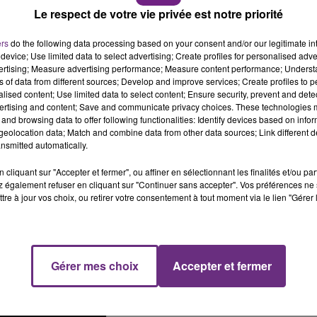
Le respect de votre vie privée est notre priorité
14h00 - 15h00
La Radio Pop
ers
do the following data processing based on your consent and/or our legitimate int
device; Use limited data to select advertising; Create profiles for personalised adver
vertising; Measure advertising performance; Measure content performance; Unders
ns of data from different sources; Develop and improve services; Create profiles to 
alised content; Use limited data to select content; Ensure security, prevent and detect
ertising and content; Save and communicate privacy choices. These technologies
and browsing data to offer following functionalities: Identify devices based on infor
eolocation data; Match and combine data from other data sources; Link different de
nsmitted automatically.
nter les Rita Mitsouko au Théâtre de Champagne.
cliquant sur "Accepter et fermer", ou affiner en sélectionnant les finalités et/ou pa
 également refuser en cliquant sur "Continuer sans accepter". Vos préférences ne 
tre à jour vos choix, ou retirer votre consentement à tout moment via le lien "Gérer 
Gérer mes choix
Accepter et fermer