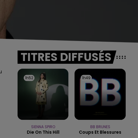
TITRES DIFFUSÉS
u
1h52
1h52
1h49
1h49
SIENNA SPIRO
BB BRUNES
Die On This Hill
Coups Et Blessures