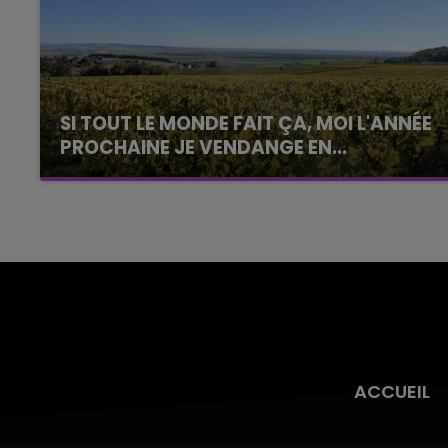
SI TOUT LE MONDE FAIT ÇA, MOI L'ANNÉE
PROCHAINE JE VENDANGE EN...
La vendange en Champagne a débuté ce jeudi
6 août dans la commune de Montgueux (Aube).
Du jamais vu !
ACCUEIL