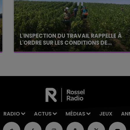
L'INSPECTION DU TRAVAIL RAPPELLE À
L'ORDRE SUR LES CONDITIONS DE...
Alors que les dates de début des vendange
2026 s'est avéré être plus précoce que prévu,
l'inspection du Travail en profite pour rappeler
les conditions de...
RADIO
ACTUS
MÉDIAS
JEUX
AN