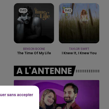
14h00 - 15h00
LA RADIO POP
1h45
1h45
1h42
1h42
BENSON BOONE
TAYLOR SWIFT
The Time Of My Life
I Knew It, I Knew You
A L'ANTENNE
uer sans accepter