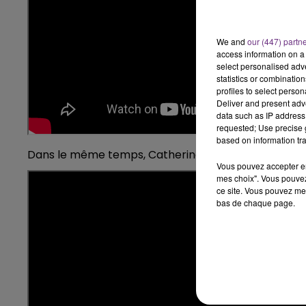
10h00 - 14h00
LE TICKET DE CAISSE
We and
our (447) partn
access information on a 
select personalised ad
statistics or combinatio
profiles to select person
Deliver and present adv
data such as IP address 
requested; Use precise g
based on information tra
Dans le même temps, Catherine Ringer viendra cha
Vous pouvez accepter en 
mes choix". Vous pouvez
ce site. Vous pouvez met
bas de chaque page.