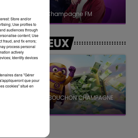
15h00 - 19h00
Le Club Champagne FM
erest: Store and/or
tising; Use profiles to
tand audiences through
personalise content; Use
LES JEUX
 fraud, and fix errors;
 may process personal
mation actively
vices; Identify devices
rtenaires dans "Gérer
s'appliqueront que pour
les cookies" situé en
LE SUPER BOUCHON CHAMPAGNE
FM
avec La Famille Champagne FM, à 8H10