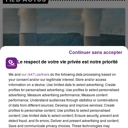
Continuer sans accepter
LA CENTRALE NUCLÉAIRE DE CHOOZ
Le respect de votre vie privée est notre priorité
TOUJOURS À L'ARRÊT
Cela fait déjà une semaine que la centrale
We and
our (447) partners
do the following data processing based on
your consent and/or our legitimate interest: Store and/or access
nucléaire ardennaise est à l'arrêt. Une situation
information on a device; Use limited data to select advertising; Create
justifiée par la sécheresse intense qui est toujours
profiles for personalised advertising; Use profiles to select personalised
présente.
advertising; Measure advertising performance; Measure content
performance; Understand audiences through statistics or combinations
of data from different sources; Develop and improve services; Create
profiles to personalise content; Use profiles to select personalised
content; Use limited data to select content; Ensure security, prevent and
detect fraud, and fix errors; Deliver and present advertising and content;
Save and communicate privacy choices. These technologies may