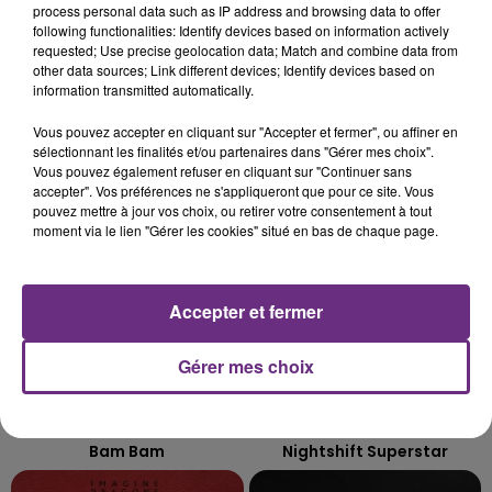
process personal data such as IP address and browsing data to offer
LE MAGASIN JOUÉCLUB DE REIMS FERME
following functionalities: Identify devices based on information actively
SES PORTES
requested; Use precise geolocation data; Match and combine data from
C'était l'une des institutions du centre-ville
other data sources; Link different devices; Identify devices based on
information transmitted automatically.
rémois. Le magasin JouéClub est contraint de
fermer ses portes.
Vous pouvez accepter en cliquant sur "Accepter et fermer", ou affiner en
TITRES DIFFUSÉS
sélectionnant les finalités et/ou partenaires dans "Gérer mes choix".
Vous pouvez également refuser en cliquant sur "Continuer sans
accepter". Vos préférences ne s'appliqueront que pour ce site. Vous
5h58
5h58
5h54
5h54
pouvez mettre à jour vos choix, ou retirer votre consentement à tout
moment via le lien "Gérer les cookies" situé en bas de chaque page.
Accepter et fermer
Gérer mes choix
CAMILA CABELLO & ED SHEERAN
MUSE
Bam Bam
Nightshift Superstar