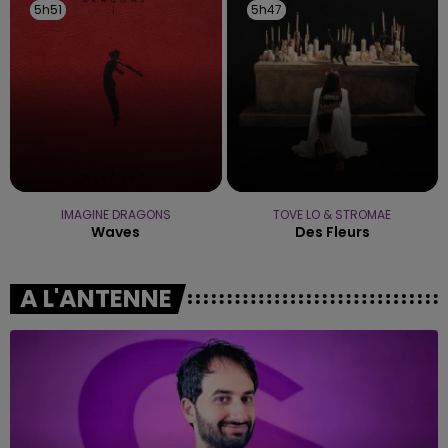
5h51
5h51
5h47
5h47
IMAGINE DRAGONS
TOVE LO & STROMAE
Waves
Des Fleurs
A L'ANTENNE