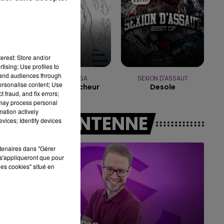
10h00 - 14h00
LE TICKET DE CAISSE
erest: Store and/or
tising; Use profiles to
tand audiences through
MANON LISA
SEXION D'ASSAUT
personalise content; Use
Le Petit Pecheur
Desole
 fraud, and fix errors;
 may process personal
mation actively
A L'ANTENNE
vices; Identify devices
rtenaires dans "Gérer
s'appliqueront que pour
les cookies" situé en
14h00 - 15h00