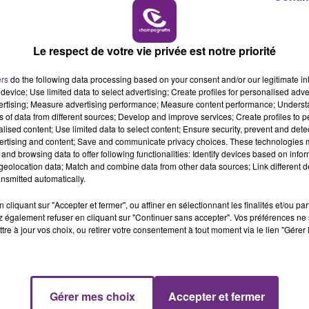
ic.twitter.com/5vs7NL6D2p
6h00 - 10h00
LA FAMILLE
Le respect de votre vie privée est notre priorité
ers
do the following data processing based on your consent and/or our legitimate int
device; Use limited data to select advertising; Create profiles for personalised adver
vertising; Measure advertising performance; Measure content performance; Unders
ns of data from different sources; Develop and improve services; Create profiles to 
alised content; Use limited data to select content; Ensure security, prevent and detect
ertising and content; Save and communicate privacy choices. These technologies
and browsing data to offer following functionalities: Identify devices based on infor
eolocation data; Match and combine data from other data sources; Link different de
nsmitted automatically.
cliquant sur "Accepter et fermer", ou affiner en sélectionnant les finalités et/ou pa
 également refuser en cliquant sur "Continuer sans accepter". Vos préférences ne 
L'INSPECTION DU TRAVAIL RAPPELLE À
tre à jour vos choix, ou retirer votre consentement à tout moment via le lien "Gérer 
L'ORDRE SUR LES CONDITIONS DE...
Alors que les dates de début des vendange
2026 s'est avéré être plus précoce que prévu,
Gérer mes choix
Accepter et fermer
l'inspection du Travail en profite pour rappeler
10h00 - 14h00