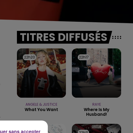
TITRES DIFFUSÉS
22h20
22h20
22h17
22h17
n
ANGELE & JUSTICE
RAYE
What You Want
Where Is My
Husband!
t
uer sans accepter
22h15
22h15
22h11
22h11