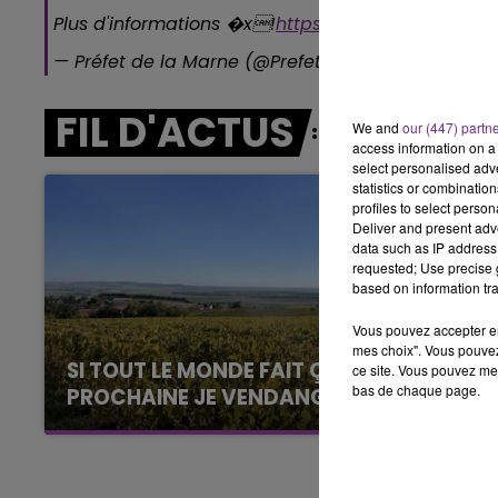
5h00 - 6h00
Plus d'informations �x!
https://t.co/OAk4LrtMzI
p
LE BEST OF DE LA FAMILLE
CHAMPAGNE FM
— Préfet de la Marne (@Prefet51)
June 5, 2020
FIL D'ACTUS
We and
our (447) partn
access information on a 
select personalised ad
statistics or combinatio
profiles to select person
Deliver and present adv
data such as IP address 
requested; Use precise g
based on information tra
Vous pouvez accepter en 
mes choix". Vous pouvez
SI TOUT LE MONDE FAIT ÇA, MOI L'ANNÉE
ce site. Vous pouvez met
bas de chaque page.
PROCHAINE JE VENDANGE EN...
La vendange en Champagne a débuté ce jeudi
6 août dans la commune de Montgueux (Aube).
LE
Du jamais vu !
6h00 - 10h00