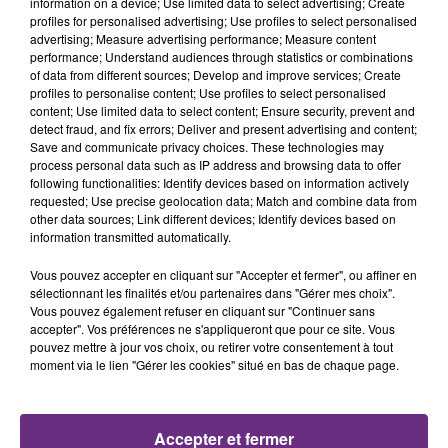
information on a device; Use limited data to select advertising; Create
profiles for personalised advertising; Use profiles to select personalised
advertising; Measure advertising performance; Measure content
1h24
1h24
1h21
1h21
performance; Understand audiences through statistics or combinations
of data from different sources; Develop and improve services; Create
profiles to personalise content; Use profiles to select personalised
content; Use limited data to select content; Ensure security, prevent and
detect fraud, and fix errors; Deliver and present advertising and content;
Save and communicate privacy choices. These technologies may
process personal data such as IP address and browsing data to offer
following functionalities: Identify devices based on information actively
requested; Use precise geolocation data; Match and combine data from
other data sources; Link different devices; Identify devices based on
information transmitted automatically.
ALEX WARREN
ED SHEERAN & JUSTIN BIEBER
Ordinary
I Don't Care
Vous pouvez accepter en cliquant sur "Accepter et fermer", ou affiner en
sélectionnant les finalités et/ou partenaires dans "Gérer mes choix".
Vous pouvez également refuser en cliquant sur "Continuer sans
1h19
1h19
1h15
1h15
accepter". Vos préférences ne s'appliqueront que pour ce site. Vous
pouvez mettre à jour vos choix, ou retirer votre consentement à tout
moment via le lien "Gérer les cookies" situé en bas de chaque page.
Accepter et fermer