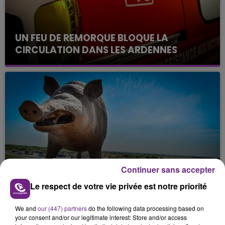
UN FEU DE REMORQUE BLOQUE LA
CIRCULATION DANS LES ARDENNES
Un feu de remorque s'est déclaré ce mercredi en
fin de matinée sur l'A34.
VENEZ FÊTER CE WEEK-END
Continuer sans accepter
L'ANNIVERSAIRE DE WOINIC
Le respect de votre vie privée est notre priorité
Ce samedi 8 août sera un grand jour :
l'anniversaire du plus gros sanglier du monde.
We and
our (447) partners
do the following data processing based on
Une fête est donc organisée et vous êtes tous
TITRES DIFFUSÉS
your consent and/or our legitimate interest: Store and/or access
conviés !