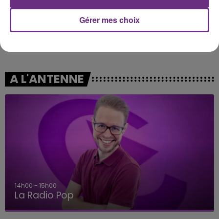
Gérer mes choix
MANON LISA
JAMES BAY
Le Petit Pecheur
Let It Go
A L'ANTENNE
14h00 - 15h00
La Radio Pop