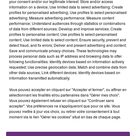
your consent and/or our legitimate interest: Store and/or access
information on a device; Use limited data to select advertising; Create
profiles for personalised advertising; Use profiles to select personalised
advertising; Measure advertising performance; Measure content
performance; Understand audiences through statistics or combinations
of data from different sources; Develop and improve services; Create
profiles to personalise content; Use profiles to select personalised
LA CENTRALE NUCLÉAIRE DE CHOOZ
content; Use limited data to select content; Ensure security, prevent and
TOUJOURS À L'ARRÊT
detect fraud, and fix errors; Deliver and present advertising and content;
Save and communicate privacy choices. These technologies may
Cela fait déjà une semaine que la centrale
process personal data such as IP address and browsing data to offer
nucléaire ardennaise est à l'arrêt. Une situation
following functionalities: Identify devices based on information actively
requested; Use precise geolocation data; Match and combine data from
justifiée par la sécheresse intense qui est toujours
other data sources; Link different devices; Identify devices based on
présente.
information transmitted automatically.
Vous pouvez accepter en cliquant sur "Accepter et fermer", ou affiner en
sélectionnant les finalités et/ou partenaires dans "Gérer mes choix".
Vous pouvez également refuser en cliquant sur "Continuer sans
accepter". Vos préférences ne s'appliqueront que pour ce site. Vous
pouvez mettre à jour vos choix, ou retirer votre consentement à tout
LE MAGASIN JOUÉCLUB DE REIMS FERME
moment via le lien "Gérer les cookies" situé en bas de chaque page.
SES PORTES
C'était l'une des institutions du centre-ville