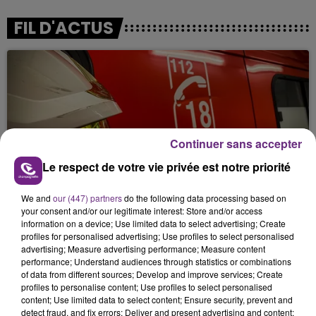
FIL D'ACTUS
Continuer sans accepter
Le respect de votre vie privée est notre priorité
UN FEU DE REMORQUE BLOQUE LA
CIRCULATION DANS LES ARDENNES
We and
our (447) partners
do the following data processing based on
your consent and/or our legitimate interest: Store and/or access
Un feu de remorque s'est déclaré ce mercredi en
information on a device; Use limited data to select advertising; Create
fin de matinée sur l'A34.
profiles for personalised advertising; Use profiles to select personalised
advertising; Measure advertising performance; Measure content
performance; Understand audiences through statistics or combinations
of data from different sources; Develop and improve services; Create
profiles to personalise content; Use profiles to select personalised
content; Use limited data to select content; Ensure security, prevent and
detect fraud, and fix errors; Deliver and present advertising and content;