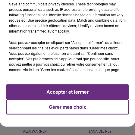
Save and communicate privacy choices. These technologies may
process personal data such as IP address and browsing data to offer
following functionalities: Identify devices based on information actively
VENEZ FÊTER CE WEEK-END
requested; Use precise geolocation data; Match and combine data from
L'ANNIVERSAIRE DE WOINIC
other data sources; Link different devices; Identify devices based on
information transmitted automatically.
Ce samedi 8 août sera un grand jour :
l'anniversaire du plus gros sanglier du monde.
Vous pouvez accepter en cliquant sur "Accepter et fermer", ou affiner en
Une fête est donc organisée et vous êtes tous
sélectionnant les finalités et/ou partenaires dans "Gérer mes choix".
TITRES DIFFUSÉS
conviés !
Vous pouvez également refuser en cliquant sur "Continuer sans
accepter". Vos préférences ne s'appliqueront que pour ce site. Vous
pouvez mettre à jour vos choix, ou retirer votre consentement à tout
moment via le lien "Gérer les cookies" situé en bas de chaque page.
14h07
14h07
14h04
14h04
Accepter et fermer
Gérer mes choix
ALEX WARREN
LANA DEL REY