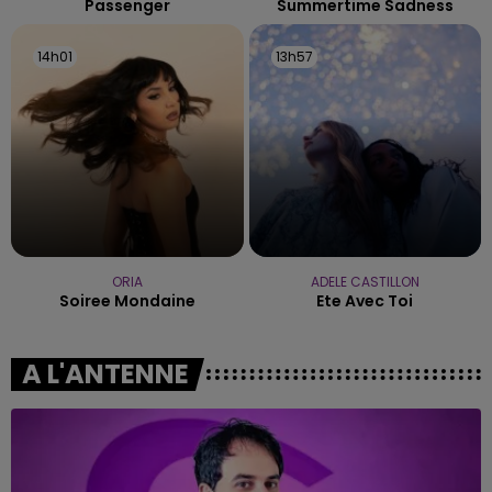
Passenger
Summertime Sadness
14h01
14h01
13h57
13h57
ORIA
ADELE CASTILLON
Soiree Mondaine
Ete Avec Toi
A L'ANTENNE