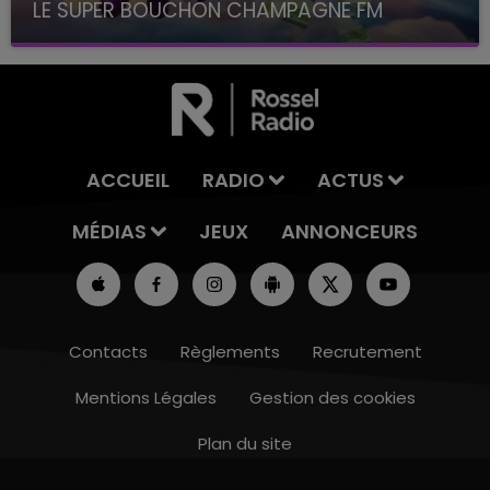
LE SUPER BOUCHON CHAMPAGNE FM
avec La Famille Champagne FM, à 8H10
ACCUEIL
RADIO
ACTUS
MÉDIAS
JEUX
ANNONCEURS
Contacts
Règlements
Recrutement
Mentions Légales
Gestion des cookies
Plan du site
19h00 - 19h15
LA POP MACHINE - CHAMPAGNE FM