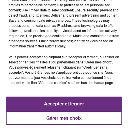
profiles to personalise content; Use profiles to select personalised
content; Use limited data to select content; Ensure security, prevent and
detect fraud, and fix errors; Deliver and present advertising and content;
Save and communicate privacy choices. These technologies may
process personal data such as IP address and browsing data to offer
TAYLOR SWIFT
MAROON 5
following functionalities: Identify devices based on information actively
I Knew It, I Knew You
What Lovers Do
requested; Use precise geolocation data; Match and combine data from
other data sources; Link different devices; Identify devices based on
information transmitted automatically.
8h05
8h05
7h58
7h58
Vous pouvez accepter en cliquant sur "Accepter et fermer", ou affiner en
sélectionnant les finalités et/ou partenaires dans "Gérer mes choix".
Vous pouvez également refuser en cliquant sur "Continuer sans
accepter". Vos préférences ne s'appliqueront que pour ce site. Vous
pouvez mettre à jour vos choix, ou retirer votre consentement à tout
moment via le lien "Gérer les cookies" situé en bas de chaque page.
Accepter et fermer
JEREMY FREROT
OLIVIA DEAN
Frerot
So Easy (to Fall In Love)
Gérer mes choix