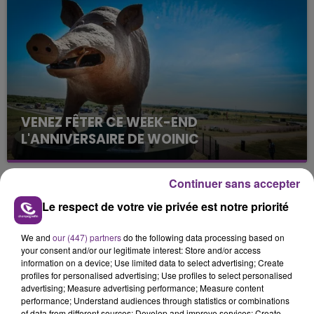
VENEZ FÊTER CE WEEK-END
L'ANNIVERSAIRE DE WOINIC
Ce samedi 8 août sera un grand jour :
l'anniversaire du plus gros sanglier du monde.
Continuer sans accepter
Une fête est donc organisée et vous êtes tous
TITRES DIFFUSÉS
Le respect de votre vie privée est notre priorité
conviés !
We and
our (447) partners
do the following data processing based on
8h13
8h13
8h10
8h10
your consent and/or our legitimate interest: Store and/or access
information on a device; Use limited data to select advertising; Create
profiles for personalised advertising; Use profiles to select personalised
advertising; Measure advertising performance; Measure content
performance; Understand audiences through statistics or combinations
of data from different sources; Develop and improve services; Create