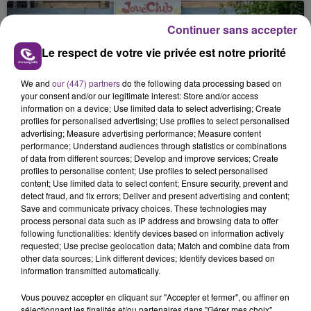
nucléaire ardennaise est à l'arrêt. Une situation
justifiée par la sécheresse intense qui est toujours
Continuer sans accepter
présente.
Le respect de votre vie privée est notre priorité
We and
our (447) partners
do the following data processing based on
your consent and/or our legitimate interest: Store and/or access
information on a device; Use limited data to select advertising; Create
profiles for personalised advertising; Use profiles to select personalised
LE MAGASIN JOUÉCLUB DE REIMS FERME
advertising; Measure advertising performance; Measure content
SES PORTES
performance; Understand audiences through statistics or combinations
of data from different sources; Develop and improve services; Create
C'était l'une des institutions du centre-ville
profiles to personalise content; Use profiles to select personalised
rémois. Le magasin JouéClub est contraint de
content; Use limited data to select content; Ensure security, prevent and
fermer ses portes.
detect fraud, and fix errors; Deliver and present advertising and content;
TITRES DIFFUSÉS
Save and communicate privacy choices. These technologies may
process personal data such as IP address and browsing data to offer
following functionalities: Identify devices based on information actively
requested; Use precise geolocation data; Match and combine data from
12h02
12h02
11h57
11h57
other data sources; Link different devices; Identify devices based on
information transmitted automatically.
Vous pouvez accepter en cliquant sur "Accepter et fermer", ou affiner en
sélectionnant les finalités et/ou partenaires dans "Gérer mes choix".