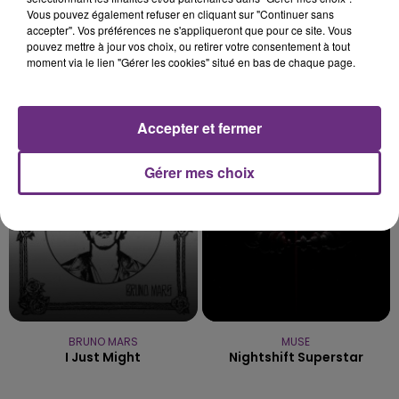
Vous pouvez également refuser en cliquant sur "Continuer sans
accepter". Vos préférences ne s'appliqueront que pour ce site. Vous
pouvez mettre à jour vos choix, ou retirer votre consentement à tout
moment via le lien "Gérer les cookies" situé en bas de chaque page.
BEBE REXHA
AMBRE
New Religion
J'me Demande
Accepter et fermer
11h54
11h54
11h48
11h48
Gérer mes choix
BRUNO MARS
MUSE
I Just Might
Nightshift Superstar