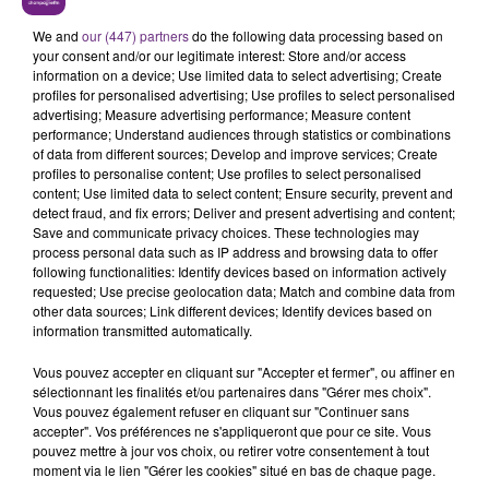
LA CENTRALE NUCLÉAIRE DE CHOOZ
TOUJOURS À L'ARRÊT
We and
our (447) partners
do the following data processing based on
your consent and/or our legitimate interest: Store and/or access
Cela fait déjà une semaine que la centrale
information on a device; Use limited data to select advertising; Create
nucléaire ardennaise est à l'arrêt. Une situation
profiles for personalised advertising; Use profiles to select personalised
justifiée par la sécheresse intense qui est toujours
advertising; Measure advertising performance; Measure content
TITRES DIFFUSÉS
performance; Understand audiences through statistics or combinations
présente.
of data from different sources; Develop and improve services; Create
profiles to personalise content; Use profiles to select personalised
content; Use limited data to select content; Ensure security, prevent and
21h41
21h41
21h38
21h38
detect fraud, and fix errors; Deliver and present advertising and content;
Save and communicate privacy choices. These technologies may
process personal data such as IP address and browsing data to offer
following functionalities: Identify devices based on information actively
requested; Use precise geolocation data; Match and combine data from
other data sources; Link different devices; Identify devices based on
information transmitted automatically.
Vous pouvez accepter en cliquant sur "Accepter et fermer", ou affiner en
sélectionnant les finalités et/ou partenaires dans "Gérer mes choix".
Vous pouvez également refuser en cliquant sur "Continuer sans
TAYLOR SWIFT
TEDDY SWIMS
accepter". Vos préférences ne s'appliqueront que pour ce site. Vous
The Fate Of Ophelia
Mr Know It All
pouvez mettre à jour vos choix, ou retirer votre consentement à tout
moment via le lien "Gérer les cookies" situé en bas de chaque page.