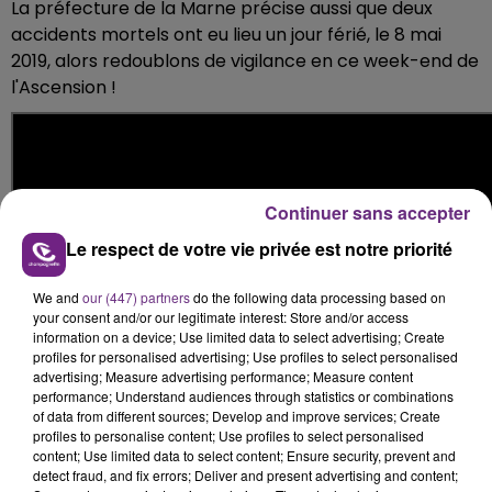
La préfecture de la Marne précise aussi que deux
accidents mortels ont eu lieu un jour férié, le 8 mai
2019, alors redoublons de vigilance en ce week-end de
l'Ascension !
Continuer sans accepter
Le respect de votre vie privée est notre priorité
We and
our (447) partners
do the following data processing based on
your consent and/or our legitimate interest: Store and/or access
information on a device; Use limited data to select advertising; Create
profiles for personalised advertising; Use profiles to select personalised
advertising; Measure advertising performance; Measure content
performance; Understand audiences through statistics or combinations
of data from different sources; Develop and improve services; Create
profiles to personalise content; Use profiles to select personalised
content; Use limited data to select content; Ensure security, prevent and
detect fraud, and fix errors; Deliver and present advertising and content;