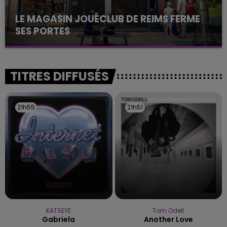
LE MAGASIN JOUÉCLUB DE REIMS FERME
SES PORTES
C'était l'une des institutions du centre-ville
rémois. Le magasin JouéClub est contraint de
fermer ses portes.
TITRES DIFFUSÉS
21h55
21h55
21h51
21h51
KATSEYE
Tom Odell
Gabriela
Another Love