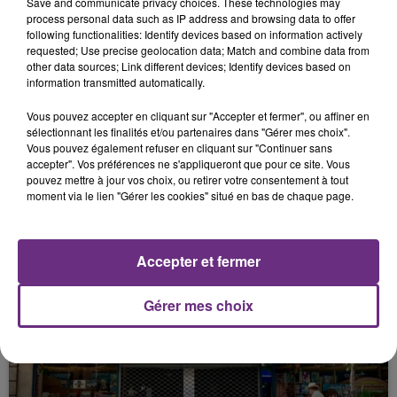
Save and communicate privacy choices. These technologies may
FIL D'ACTUS
process personal data such as IP address and browsing data to offer
following functionalities: Identify devices based on information actively
requested; Use precise geolocation data; Match and combine data from
other data sources; Link different devices; Identify devices based on
information transmitted automatically.
Vous pouvez accepter en cliquant sur "Accepter et fermer", ou affiner en
sélectionnant les finalités et/ou partenaires dans "Gérer mes choix".
Vous pouvez également refuser en cliquant sur "Continuer sans
accepter". Vos préférences ne s'appliqueront que pour ce site. Vous
pouvez mettre à jour vos choix, ou retirer votre consentement à tout
moment via le lien "Gérer les cookies" situé en bas de chaque page.
LA CENTRALE NUCLÉAIRE DE CHOOZ
TOUJOURS À L'ARRÊT
Cela fait déjà une semaine que la centrale
Accepter et fermer
nucléaire ardennaise est à l'arrêt. Une situation
justifiée par la sécheresse intense qui est toujours
Gérer mes choix
présente.