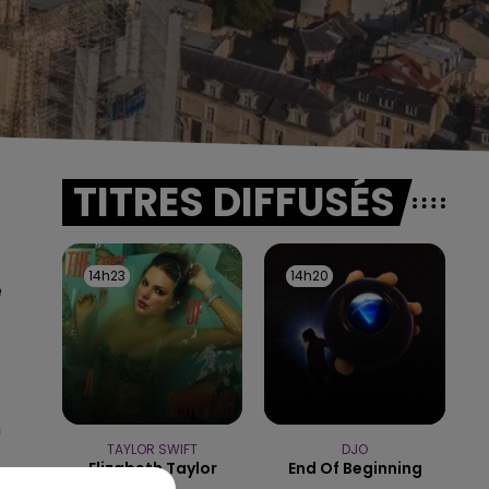
TITRES DIFFUSÉS
14h23
14h23
14h20
14h20
e
n
TAYLOR SWIFT
DJO
Elizabeth Taylor
End Of Beginning