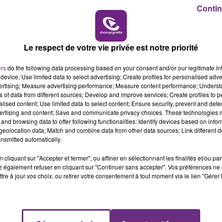
16h00 - 20h00
Contin
LE WEEK-END CHAMPAGNE FM
Le respect de votre vie privée est notre priorité
 vivre et 51ème pour le travail.
osition.
ers
do the following data processing based on your consent and/or our legitimate int
device; Use limited data to select advertising; Create profiles for personalised adver
vertising; Measure advertising performance; Measure content performance; Unders
ns of data from different sources; Develop and improve services; Create profiles to 
alised content; Use limited data to select content; Ensure security, prevent and detect
ertising and content; Save and communicate privacy choices. These technologies
and browsing data to offer following functionalities: Identify devices based on infor
eolocation data; Match and combine data from other data sources; Link different de
nsmitted automatically.
cliquant sur "Accepter et fermer", ou affiner en sélectionnant les finalités et/ou pa
 également refuser en cliquant sur "Continuer sans accepter". Vos préférences ne 
tre à jour vos choix, ou retirer votre consentement à tout moment via le lien "Gérer 
LE MAGASIN JOUÉCLUB DE REIMS FERME
SES PORTES