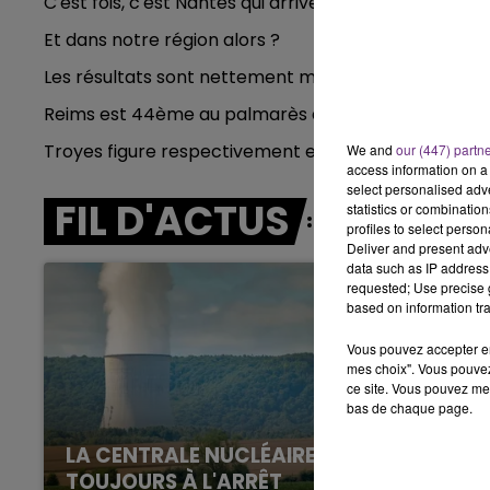
C'est fois, c'est Nantes qui arrive en tête.
7h00 - 12h00
LE WEEK-END CHAMPAGNE FM
Et dans notre région alors ?
Les résultats sont nettement moins bons.
Reims est 44ème au palmarès des villes où il fait bon
Troyes figure respectivement en 76ème et 77ème p
We and
our (447) partn
access information on a 
select personalised ad
FIL D'ACTUS
statistics or combinatio
profiles to select person
Deliver and present adv
data such as IP address 
requested; Use precise g
based on information tra
Vous pouvez accepter en 
mes choix". Vous pouvez
ce site. Vous pouvez met
bas de chaque page.
LA CENTRALE NUCLÉAIRE DE CHOOZ
TOUJOURS À L'ARRÊT