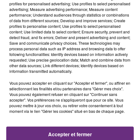
profiles for personalised advertising; Use profiles to select personalised
advertising; Measure advertising performance; Measure content
11h44
11h44
11h41
11h41
performance; Understand audiences through statistics or combinations
of data from different sources; Develop and improve services; Create
profiles to personalise content; Use profiles to select personalised
content; Use limited data to select content; Ensure security, prevent and
detect fraud, and fix errors; Deliver and present advertising and content;
Save and communicate privacy choices. These technologies may
process personal data such as IP address and browsing data to offer
following functionalities: Identify devices based on information actively
requested; Use precise geolocation data; Match and combine data from
other data sources; Link different devices; Identify devices based on
information transmitted automatically.
BLACK EYED PEAS
ANGELE & JUSTICE
Shut Up !
What You Want
Vous pouvez accepter en cliquant sur "Accepter et fermer", ou affiner en
sélectionnant les finalités et/ou partenaires dans "Gérer mes choix".
Vous pouvez également refuser en cliquant sur "Continuer sans
11h38
11h38
11h35
11h35
accepter". Vos préférences ne s'appliqueront que pour ce site. Vous
pouvez mettre à jour vos choix, ou retirer votre consentement à tout
moment via le lien "Gérer les cookies" situé en bas de chaque page.
Accepter et fermer