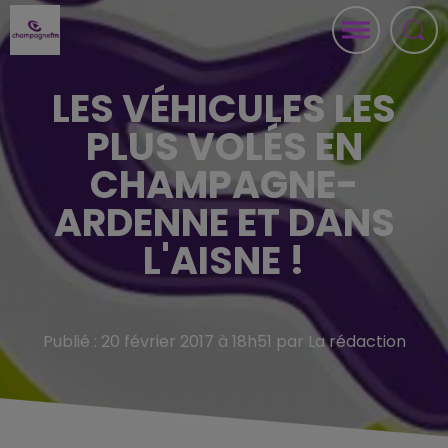
LES VÉHICULES LES
PLUS VOLÉS EN
CHAMPAGNE-
ARDENNE ET DANS
L'AISNE !
Publié : 20 février 2017 à 18h51 par La rédaction