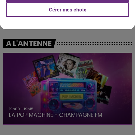
Gérer mes choix
DJO
TEMPER CITY
End Of Beginning
Self Aware
A L'ANTENNE
19h00 - 19h15
LA POP MACHINE - CHAMPAGNE FM