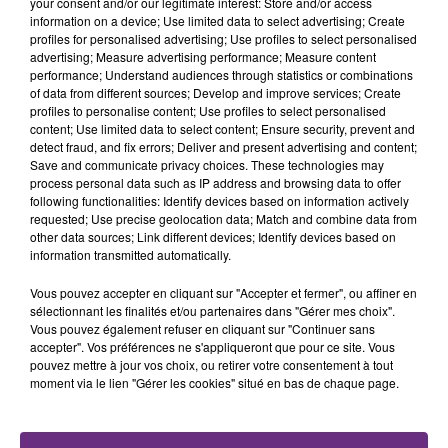
your consent and/or our legitimate interest: Store and/or access
fermer ses portes.
TITRES DIFFUSÉS
information on a device; Use limited data to select advertising; Create
profiles for personalised advertising; Use profiles to select personalised
advertising; Measure advertising performance; Measure content
performance; Understand audiences through statistics or combinations
4h47
4h47
4h44
4h44
of data from different sources; Develop and improve services; Create
profiles to personalise content; Use profiles to select personalised
content; Use limited data to select content; Ensure security, prevent and
detect fraud, and fix errors; Deliver and present advertising and content;
Save and communicate privacy choices. These technologies may
process personal data such as IP address and browsing data to offer
following functionalities: Identify devices based on information actively
requested; Use precise geolocation data; Match and combine data from
other data sources; Link different devices; Identify devices based on
information transmitted automatically.
Vous pouvez accepter en cliquant sur "Accepter et fermer", ou affiner en
BENSON BOONE
ANGELE & JUSTICE
The Time Of My Life
What You Want
sélectionnant les finalités et/ou partenaires dans "Gérer mes choix".
Vous pouvez également refuser en cliquant sur "Continuer sans
accepter". Vos préférences ne s'appliqueront que pour ce site. Vous
4h41
4h41
4h37
4h37
pouvez mettre à jour vos choix, ou retirer votre consentement à tout
moment via le lien "Gérer les cookies" situé en bas de chaque page.