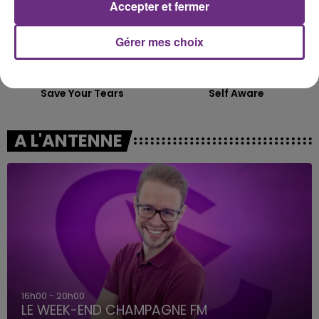
Accepter et fermer
Gérer mes choix
THE WEEKND
TEMPER CITY
Save Your Tears
Self Aware
A L'ANTENNE
7h00 - 12h00
LE WEEK-END CHAMPAGNE FM