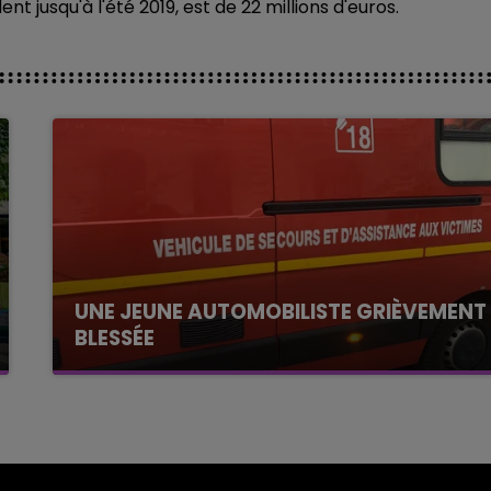
nt jusqu'à l'été 2019, est de 22 millions d'euros.
UNE JEUNE AUTOMOBILISTE GRIÈVEMENT
BLESSÉE
Une automobiliste s'est retrouvée piégée dans
son véhicule après une collision avec un poids
lourd. Très grièvement blessée, la jeune femme
de 20 ans a été...