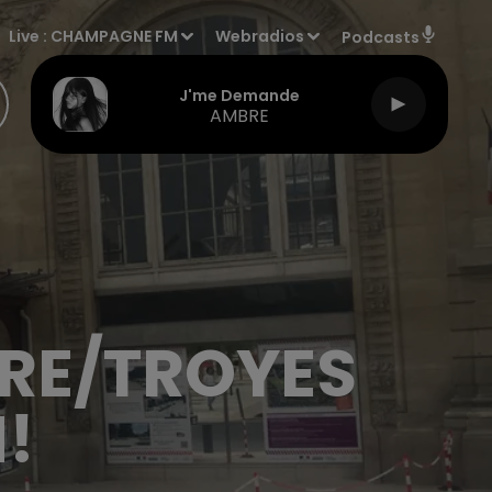
Live :
CHAMPAGNE FM
Webradios
Podcasts
J'me Demande
AMBRE
ARE/TROYES
!