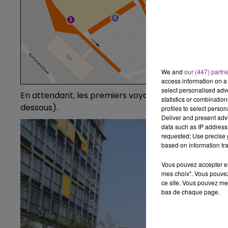
15h00 - 19h00
Le Club Champagne FM
We and
our (447) partn
access information on a 
select personalised ad
En attendant, les premiers voyageurs ont déjà profit
statistics or combinatio
dessous).
profiles to select person
Deliver and present adv
data such as IP address 
requested; Use precise g
based on information tra
Vous pouvez accepter en 
mes choix". Vous pouvez
ce site. Vous pouvez met
bas de chaque page.