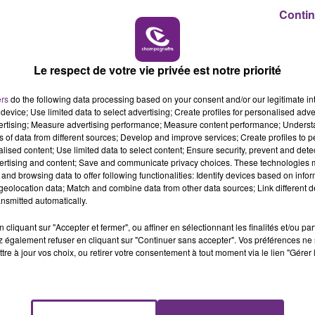
Contin
19h00 - 19h15
LA POP MACHINE - CHAMPAGNE FM
Le respect de votre vie privée est notre priorité
ers
do the following data processing based on your consent and/or our legitimate int
device; Use limited data to select advertising; Create profiles for personalised adver
vertising; Measure advertising performance; Measure content performance; Unders
é du parvis de la gare qui est quasi terminé (voir photo ci
ns of data from different sources; Develop and improve services; Create profiles to 
alised content; Use limited data to select content; Ensure security, prevent and detect
ertising and content; Save and communicate privacy choices. These technologies
and browsing data to offer following functionalities: Identify devices based on infor
eolocation data; Match and combine data from other data sources; Link different de
nsmitted automatically.
cliquant sur "Accepter et fermer", ou affiner en sélectionnant les finalités et/ou pa
 également refuser en cliquant sur "Continuer sans accepter". Vos préférences ne 
tre à jour vos choix, ou retirer votre consentement à tout moment via le lien "Gérer 