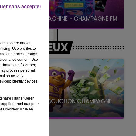
uer sans accepter
19h15 - 20h00
LA RADIO POP
LES JEUX
erest: Store and/or
tising; Use profiles to
tand audiences through
-
personalise content; Use
 fraud, and fix errors;
 may process personal
mation actively
vices; Identify devices
rtenaires dans "Gérer
LE SUPER BOUCHON CHAMPAGNE
s'appliqueront que pour
FM
les cookies" situé en
avec La Famille Champagne FM, à 8H10