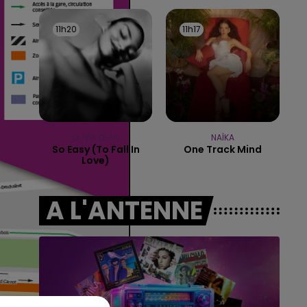
19h00 - 19h15
LA POP MACHINE - CHAMPAGNE FM
11h20
11h20
11h17
11h17
OLIVIA DEAN
NAÏKA
So Easy (to Fall In
One Track Mind
Love)
A L'ANTENNE