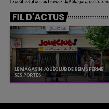
Le coût total de ses travaux du Pôle gare, qui s'étende
FIL D'ACTUS
LE MAGASIN JOUÉCLUB DE REIMS FERME
SES PORTES
C'était l'une des institutions du centre-ville
rémois. Le magasin JouéClub est contraint de
fermer ses portes.