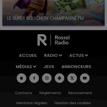
LE SUPER BOUCHON CHAMPAGNE FM
avec La Famille Champagne FM, à 8H10
ACCUEIL
RADIO
ACTUS
MÉDIAS
JEUX
ANNONCEURS
Contacts
Règlements
Recrutement
Mentions Légales
Gestion des cookies