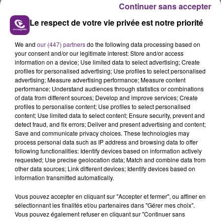
Continuer sans accepter
Le respect de votre vie privée est notre priorité
We and
our (447) partners
do the following data processing based on
your consent and/or our legitimate interest: Store and/or access
LE MAGASIN JOUÉCLUB DE REIMS FERME
information on a device; Use limited data to select advertising; Create
SES PORTES
profiles for personalised advertising; Use profiles to select personalised
advertising; Measure advertising performance; Measure content
C'était l'une des institutions du centre-ville
performance; Understand audiences through statistics or combinations
rémois. Le magasin JouéClub est contraint de
of data from different sources; Develop and improve services; Create
profiles to personalise content; Use profiles to select personalised
fermer ses portes.
TITRES DIFFUSÉS
content; Use limited data to select content; Ensure security, prevent and
detect fraud, and fix errors; Deliver and present advertising and content;
Save and communicate privacy choices. These technologies may
process personal data such as IP address and browsing data to offer
12h09
12h09
12h05
12h05
following functionalities: Identify devices based on information actively
requested; Use precise geolocation data; Match and combine data from
other data sources; Link different devices; Identify devices based on
information transmitted automatically.
Vous pouvez accepter en cliquant sur "Accepter et fermer", ou affiner en
sélectionnant les finalités et/ou partenaires dans "Gérer mes choix".
Vous pouvez également refuser en cliquant sur "Continuer sans