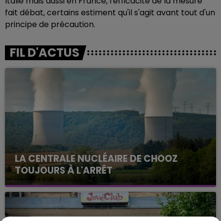
Italie mais aussi en France, l'efficacité de la mesure
fait débat, certains estiment qu'il s'agit avant tout d'un
principe de précaution.
FIL D'ACTUS
LA CENTRALE NUCLÉAIRE DE CHOOZ
TOUJOURS À L'ARRÊT
Cela fait déjà une semaine que la centrale
nucléaire ardennaise est à l'arrêt. Une situation
justifiée par la sécheresse intense qui est toujours
présente.