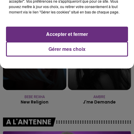
accepter". Vos préférences ne s'appliqueront que pour ce site. Vous
pouvez mettre à jour vos choix, ou retirer votre consentement à tout
moment via le lien "Gérer les cookies" situé en bas de chaque page.
MANON LISA
Christina Aguilera
Le Petit Pecheur
Beautiful
Accepter et fermer
12h02
12h02
11h57
11h57
Gérer mes choix
BEBE REXHA
AMBRE
New Religion
J'me Demande
A L'ANTENNE